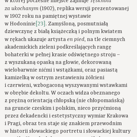
w której poczesne miejsce zajmuje
Tęsknota
(1902), replika wersji prezentowanej
za ukochanym
w 1902 roku na pamiętnej wystawie
w Hodonínie
[23]
. Zamyśloną, posmutniałą
dziewczynę z białą książeczką i polnym kwiatem
w rękach ukazuje artysta
, na tle ciemnych
en pied
akademickich zieleni podkreślających rangę
bohaterki w pełnej krasie odświętnego stroju –
z wyszukaną opaską na głowie, dekorowaną
wielobarwnie nićmi i wstążkami, oraz pasiastą
kamizelką w ostrym zestawieniu żółcieni
i czerwieni, wzbogaconą wyszywanymi wstawkami
w obrębie dekoltu. W oczach widza obeznanego
z prężną orientacją chłopską (nie chłopomańską)
na gruncie czeskim i polskim, nieco przyćmioną
przez dekadencki i estetystyczny wymiar Krakowa
i Pragi, obraz ten staje się znakiem przewodnim
w historii słowackiego portretu i słowackiej kultury