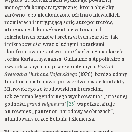
wypada, że Słowak nadal wyczekuje poważnej
monografii komparatystycznej, która objęłaby
zarówno jego nieukończone płótna o niewielkich
rozmiarach i intrygującą serię autoportretów,
utrzymanych konsekwentnie w tonacjach
szlachetnych brązów i srebrzystych szarości, jak
i mikropowieści wraz z luźnymi notatkami,
skonfrontowane z utworami Charlesa Baudelaire’a,
Jorisa-Karla Huysmansa, Guillaume’a Appolinaire’a
i współczesnych mu pisarzy rodzimych.
Portret
(1926), bardzo udany
Svetozára Hurbana Vajanskiego
tonalnie i nastrojowo, potwierdza bliskie kontakty
Mitrovskiego ze środowiskiem literackim,
tak że mimo legendarnego wyobcowania i „urażonej
godności
”
[25]
współkształtuje
grand seigneura
on również „pantenon narodowy w obrazach”,
ufundowany przez Bohúňa i Klemensa.