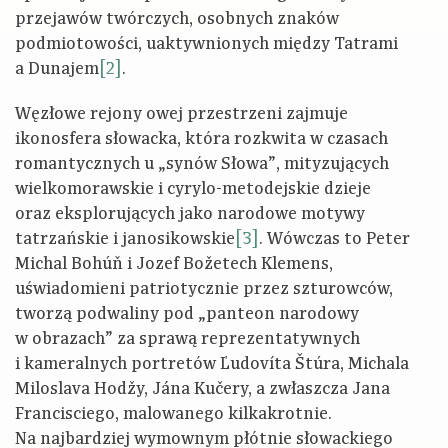
przejawów twórczych, osobnych znaków
podmiotowości, uaktywnionych między Tatrami
a Dunajem
[2]
.
Węzłowe rejony owej przestrzeni zajmuje
ikonosfera słowacka, która rozkwita w czasach
romantycznych u „synów Słowa”, mityzujących
wielkomorawskie i cyrylo-metodejskie dzieje
oraz eksplorujących jako narodowe motywy
tatrzańskie i janosikowskie
[3]
. Wówczas to Peter
Michal Bohúň i Jozef Božetech Klemens,
uświadomieni patriotycznie przez szturowców,
tworzą podwaliny pod „panteon narodowy
w obrazach” za sprawą reprezentatywnych
i kameralnych portretów Ľudovíta Štúra, Michala
Miloslava Hodžy, Jána Kučery, a zwłaszcza Jana
Francisciego, malowanego kilkakrotnie.
Na najbardziej wymownym płótnie słowackiego