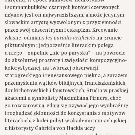
odrębną. W epoce dandysów, neurotyków
i somnambulików, czarnych kotów i czerwonych
młynów jest on najwyrazistszym, a może jedynym
słowackim artystą wyzwolonym z przyziemności
przez swój ekscentryzm i eskapizm. Kreowanie
własnej odmiany
na gruncie
les paradis artificiels
pikturalnym i jednocześnie literackim polega
u niego – zupełnie „nie po parysku” – na powrocie
do absolutnej prostoty i zwięzłości kompozycyjno-
kolorystycznej, na twórczej obserwacji
starogreckiego i renesansowego piękna, a zarazem
przemyśleniu wątków biblijnych, franciszkańskich,
donkichotowskich i faustowskich. Studia w praskiej
akademii u symbolisty Maximiliána Pirnera, choć
go rozczarowują, zdają się ożywiać jego wyobraźnię
i rozbudzać skłonności do korzystania z motywów
literackich; z kolei pobyt w akademii monachijskiej
u historysty Gabriela von Hackla uczy