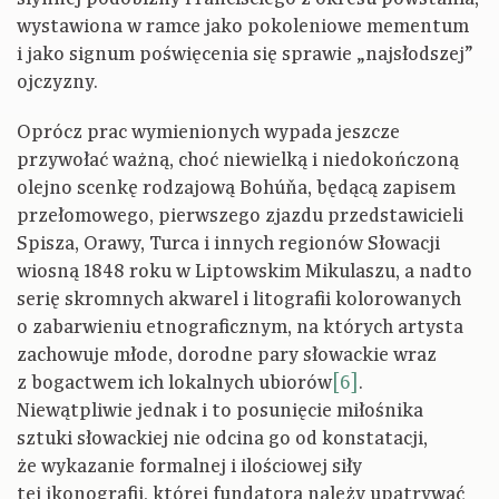
wystawiona w ramce jako pokoleniowe mementum
i jako signum poświęcenia się sprawie „najsłodszej”
ojczyzny.
Oprócz prac wymienionych wypada jeszcze
przywołać ważną, choć niewielką i niedokończoną
olejno scenkę rodzajową Bohúňa, będącą zapisem
przełomowego, pierwszego zjazdu przedstawicieli
Spisza, Orawy, Turca i innych regionów Słowacji
wiosną 1848 roku w Liptowskim Mikulaszu, a nadto
serię skromnych akwarel i litografii kolorowanych
o zabarwieniu etnograficznym, na których artysta
zachowuje młode, dorodne pary słowackie wraz
z bogactwem ich lokalnych ubiorów
[6]
.
Niewątpliwie jednak i to posunięcie miłośnika
sztuki słowackiej nie odcina go od konstatacji,
że wykazanie formalnej i ilościowej siły
tej ikonografii, której fundatora należy upatrywać