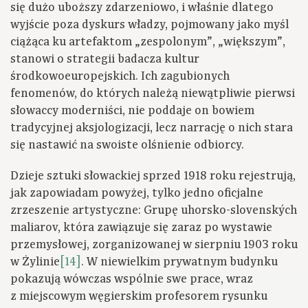
się dużo uboższy zdarzeniowo, i właśnie dlatego
wyjście poza dyskurs władzy, pojmowany jako myśl
ciążąca ku artefaktom „zespolonym”, „większym”,
stanowi o strategii badacza kultur
środkowoeuropejskich. Ich zagubionych
fenomenów, do których należą niewątpliwie pierwsi
słowaccy moderniści, nie poddaje on bowiem
tradycyjnej aksjologizacji, lecz narrację o nich stara
się nastawić na swoiste olśnienie odbiorcy.
Dzieje sztuki słowackiej sprzed 1918 roku rejestrują,
jak zapowiadam powyżej, tylko jedno oficjalne
zrzeszenie artystyczne: Grupę uhorsko-slovenských
maliarov, która zawiązuje się zaraz po wystawie
przemysłowej, zorganizowanej w sierpniu 1903 roku
w Żylinie
[14]
. W niewielkim prywatnym budynku
pokazują wówczas wspólnie swe prace, wraz
z miejscowym węgierskim profesorem rysunku