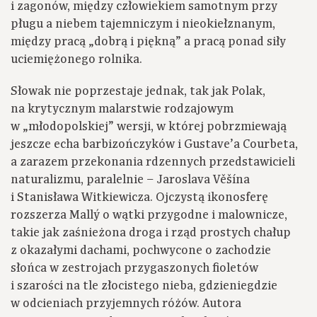
i zagonów, między człowiekiem samotnym przy
pługu a niebem tajemniczym i nieokiełznanym,
między pracą „dobrą i piękną” a pracą ponad siły
uciemiężonego rolnika.
Słowak nie poprzestaje jednak, tak jak Polak,
na krytycznym malarstwie rodzajowym
w „młodopolskiej” wersji, w której pobrzmiewają
jeszcze echa barbizończyków i Gustave’a Courbeta,
a zarazem przekonania rdzennych przedstawicieli
naturalizmu, paralelnie – Jaroslava Věšína
i Stanisława Witkiewicza. Ojczystą ikonosferę
rozszerza Mallý o wątki przygodne i malownicze,
takie jak zaśnieżona droga i rząd prostych chałup
z okazałymi dachami, pochwycone o zachodzie
słońca w zestrojach przygaszonych fioletów
i szarości na tle złocistego nieba, gdzieniegdzie
w odcieniach przyjemnych różów. Autora