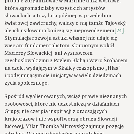
próbuje zorganizować w Martinie dużą wystawę,
która zgromadziłaby wszystkich artystów
słowackich, a trzy lata później, w przededniu
światowej zawieruchy, walczy o nią tamże Tajovský,
ale ich usiłowania kończą się niepowodzeniem
[24]
.
Stymulacja rozwoju sztuki własnej nie udaje się
więc ani fundamentalistom, skupionym wokół
Macierzy Słowackiej, ani wyznawcom
czechoslowakizmu z Pavlem Blahą i Vavro Šrobárem
na czele, wydającym w Skalicy czasopismo „Hlas”
i podejmującym się inicjatyw w wielu dziedzinach
życia społecznego.
Spośród wyalienowanych, wciąż prawie nieznanych
osobowości, które nie uczestniczą w działaniach
Grupy, nie czerpią inspiracji z otaczających
krajobrazów i nie współtworzą obrazu Słowacji
ludowej, Milan Thomka Mitrovský zajmuje pozycję