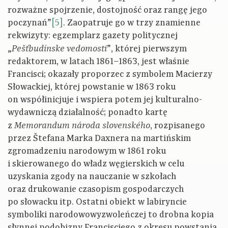
rozważne spojrzenie, dostojność oraz rangę jego
poczynań”
[5]
. Zaopatruje go w trzy znamienne
rekwizyty: egzemplarz gazety politycznej
„
”, której pierwszym
Pešťbudínske vedomosti
redaktorem, w latach 1861–1863, jest właśnie
Francisci; okazały proporzec z symbolem Macierzy
Słowackiej, której powstanie w 1863 roku
on współinicjuje i wspiera potem jej kulturalno-
wydawniczą działalność; ponadto kartę
z
, rozpisanego
Memorandum národa slovenského
przez Štefana Marka Daxnera na martińskim
zgromadzeniu narodowym w 1861 roku
i skierowanego do władz węgierskich w celu
uzyskania zgody na nauczanie w szkołach
oraz drukowanie czasopism gospodarczych
po słowacku itp. Ostatni obiekt w labiryncie
symboliki narodowowyzwoleńczej to drobna kopia
słynnej podobizny Francisciego z okresu powstania,