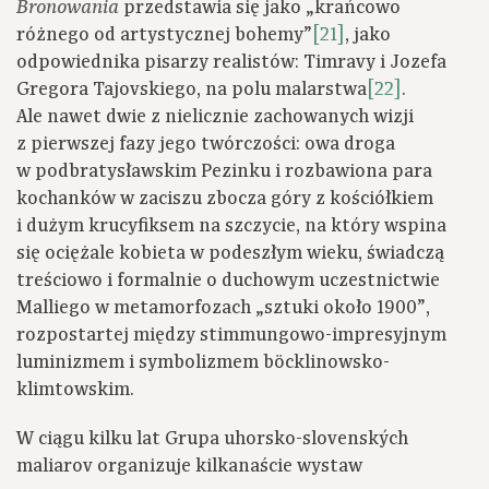
przedstawia się jako „krańcowo
Bronowania
różnego od artystycznej bohemy”
[21]
, jako
odpowiednika pisarzy realistów: Timravy i Jozefa
Gregora Tajovskiego, na polu malarstwa
[22]
.
Ale nawet dwie z nielicznie zachowanych wizji
z pierwszej fazy jego twórczości: owa droga
w podbratysławskim Pezinku i rozbawiona para
kochanków w zaciszu zbocza góry z kościółkiem
i dużym krucyfiksem na szczycie, na który wspina
się ociężale kobieta w podeszłym wieku, świadczą
treściowo i formalnie o duchowym uczestnictwie
Malliego w metamorfozach „sztuki około 1900”,
rozpostartej między stimmungowo-impresyjnym
luminizmem i symbolizmem böcklinowsko-
klimtowskim.
W ciągu kilku lat Grupa uhorsko-slovenských
maliarov organizuje kilkanaście wystaw