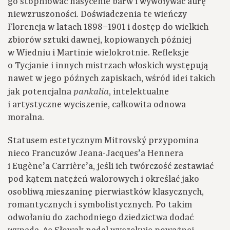
go stopniować nasycenie barw i wywoływać aurę
niewzruszoności. Doświadczenia te wieńczy
Florencja w latach 1898–1901 i dostęp do wielkich
zbiorów sztuki dawnej, kopiowanych później
w Wiedniu i Martinie wielokrotnie. Refleksje
o Tycjanie i innych mistrzach włoskich występują
nawet w jego późnych zapiskach, wśród idei takich
jak potencjalna
, intelektualne
pankalia
i artystyczne wyciszenie, całkowita odnowa
moralna.
Statusem estetycznym Mitrovský przypomina
nieco Francuzów Jeana-Jacques’a Hennera
i Eugène’a Carrière’a, jeśli ich twórczość zestawiać
pod kątem natężeń walorowych i określać jako
osobliwą mieszaninę pierwiastków klasycznych,
romantycznych i symbolistycznych. Po takim
odwołaniu do zachodniego dziedzictwa dodać