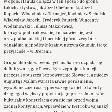
w ogóle. Hanula dołącza w ten sposób do grona
takich artystów, jak Józef Chełmoński, Józef
Rapacki, Włodzimierz Tetmajer, Kazimierz Sichulski,
Władysław Jarocki, Fryderyk Pautsch, Wincenty
Wodzinowski i Juliusz Makarewicz,
którzy w podkrakowskiej i mazowieckiej wsi
oraz podhalańskiej i huculskiej góralszczyźnie
odnajdują niepodległe krainy, niczym Gauguin i jego
przyjaciele – w Bretanii.
Grupa uhorsko-slovenských maliarov rozpada się
definitywnie, gdy Pacovský rezygnuje z funkcji
prezesa i opuszcza bezpowrotnie Słowację, a między
Augustą i Mallim wzrasta jawne poróżnienie,
wywołane zazdrością pierwszego z nich o talenty
drugiego i większy popyt na jego prace. Jako twór
kulturalny konstelacja owa nie ma przed wojną
żadnej kontynuacji. Wprawdzie w 1911 roku Vajanský