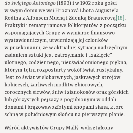
(1893) i w 1902 roku gości
do świętego Antoniego
w swym domu we wsi Hroznová Lhota Auguste’a
Rodina z Alfonsem Muchą i Zdenką Braunerovą
[18]
.
Praktyki i tematy ramowe folklorystów, z początku
wspomagających Grupę w wymiarze finansowo-
wystawienniczym, utwierdzają jej członków
w przekonaniu, że w aktualnej sytuacji nadrzędnym
zadaniem sztuki jest zatrzymanie i „zaklęcie”
ulotnego, codziennego, nieuświadomionego piękna,
którym tętni rozpostarty wokół świat rustykalny.
Jest to świat wielobarwnych, jaskrawych strojów
kobiecych, żarliwych modlitw zbiorowych,
corocznych siewów, żniw i sianokosów oraz górskich
lub górzystych pejzaży z pogubionymi w oddali
domami i brązowawozłotymi snopami siana, które
schną w południowym słońcu na pierwszym planie.
Wśród aktywistów Grupy Mallý, wykształcony