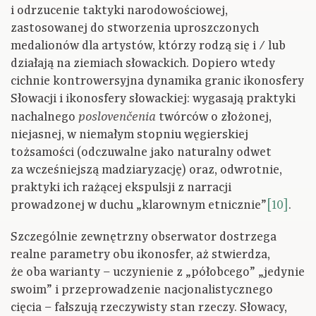
i odrzucenie taktyki narodowościowej,
zastosowanej do stworzenia uproszczonych
medalionów dla artystów, którzy rodzą się i / lub
działają na ziemiach słowackich. Dopiero wtedy
cichnie kontrowersyjna dynamika granic ikonosfery
Słowacji i ikonosfery słowackiej: wygasają praktyki
nachalnego
twórców o złożonej,
poslovenčenia
niejasnej, w niemałym stopniu węgierskiej
tożsamości (odczuwalne jako naturalny odwet
za wcześniejszą madziaryzację) oraz, odwrotnie,
praktyki ich rażącej ekspulsji z narracji
prowadzonej w duchu „klarownym etnicznie”
[10]
.
Szczególnie zewnętrzny obserwator dostrzega
realne parametry obu ikonosfer, aż stwierdza,
że oba warianty – uczynienie z „półobcego” „jedynie
swoim” i przeprowadzenie nacjonalistycznego
cięcia – fałszują rzeczywisty stan rzeczy. Słowacy,