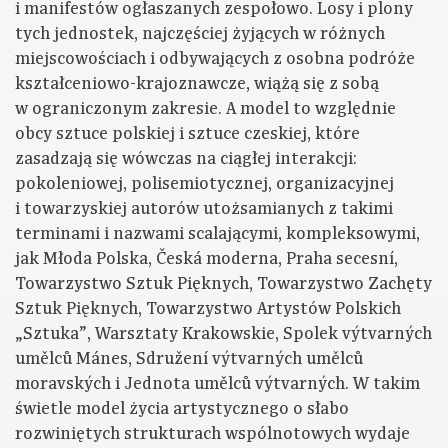
i manifestów ogłaszanych zespołowo. Losy i plony
tych jednostek, najczęściej żyjących w różnych
miejscowościach i odbywających z osobna podróże
kształceniowo-krajoznawcze, wiążą się z sobą
w ograniczonym zakresie. A model to względnie
obcy sztuce polskiej i sztuce czeskiej, które
zasadzają się wówczas na ciągłej interakcji:
pokoleniowej, polisemiotycznej, organizacyjnej
i towarzyskiej autorów utożsamianych z takimi
terminami i nazwami scalającymi, kompleksowymi,
jak Młoda Polska, Česká moderna, Praha secesní,
Towarzystwo Sztuk Pięknych, Towarzystwo Zachęty
Sztuk Pięknych, Towarzystwo Artystów Polskich
„Sztuka”, Warsztaty Krakowskie, Spolek výtvarných
umělců Mánes, Sdružení výtvarných umělců
moravských i Jednota umělců výtvarných. W takim
świetle model życia artystycznego o słabo
rozwiniętych strukturach wspólnotowych wydaje