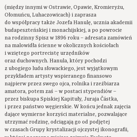
(między innymi w Ostrawie, Opawie, Kromieryżu,
Ołomuńcu, Luhaczowicach) i zaprasza
do współpracy także Jozefa Hanulę, ucznia akademii
budapeszteńskiej i monachijskiej, a po powrocie
na rodzinny Spisz w 1896 roku – adresata zamówień
na malowidła ścienne w okolicznych kościołach
i wziętego portrecistę urzędników
oraz duchownych. Hanula, który pochodzi
z ubogiego ludu słowackiego, jest wyjątkowym
przykładem artysty wspieranego finansowo
najpierw przez swego ojca, rolnika i rzeźbiarza
amatora, potem zaś – w postaci stypendiów –
przez biskupa Spiskiej Kapituły, Juraja Částka,
i przez państwo węgierskie. W końcu jednak zajęcia
dające wymierne korzyści materialne, pozwalające
utrzymać rodzinę, odciągają go od podjętej
w czasach Grupy krystalizacji ojczystej ikonografii,