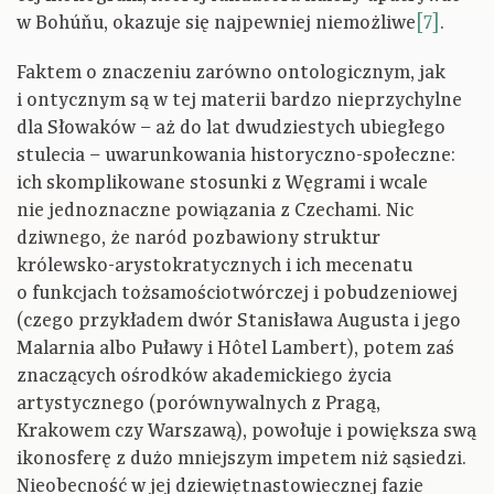
w Bohúňu, okazuje się najpewniej niemożliwe
[7]
.
Faktem o znaczeniu zarówno ontologicznym, jak
i ontycznym są w tej materii bardzo nieprzychylne
dla Słowaków – aż do lat dwudziestych ubiegłego
stulecia – uwarunkowania historyczno-społeczne:
ich skomplikowane stosunki z Węgrami i wcale
nie jednoznaczne powiązania z Czechami. Nic
dziwnego, że naród pozbawiony struktur
królewsko-arystokratycznych i ich mecenatu
o funkcjach tożsamościotwórczej i pobudzeniowej
(czego przykładem dwór Stanisława Augusta i jego
Malarnia albo Puławy i Hôtel Lambert), potem zaś
znaczących ośrodków akademickiego życia
artystycznego (porównywalnych z Pragą,
Krakowem czy Warszawą), powołuje i powiększa swą
ikonosferę z dużo mniejszym impetem niż sąsiedzi.
Nieobecność w jej dziewiętnastowiecznej fazie