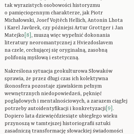
tak wyrazistych osobowości historyzmu
o pamięciogennym charakterze, jak Piotr
Michałowski, Josef Vojtěch Hellich, Antonín Lhota
i Karel Javůrek, czy późniejsi Artur Grottger i Jan
Matejko
[8]
, muszą więc wypełnić dokonania
literatury neoromantycznej z Hviezdoslavem
na czele, cechującej się oryginalną, zasobną
polifonią myślową i estetyczną.
Nakreślona sytuacja geokulturowa Słowaków
sprawia, że przez długi czas ich kolektywna
ikonosfera pozostaje zjawiskiem pełnym
wewnętrznych niedopowiedzeń, pęknięć
poglądowych i mentalnościowych, a zarazem ciągłej
potrzeby autoidentyfikacji i konkretyzacji
[9]
.
Dopiero lata dziewięćdziesiąte ubiegłego wieku
przynoszą w tamtejszej historiografii sztuki
zasadniczą transformację słowackiej świadomości