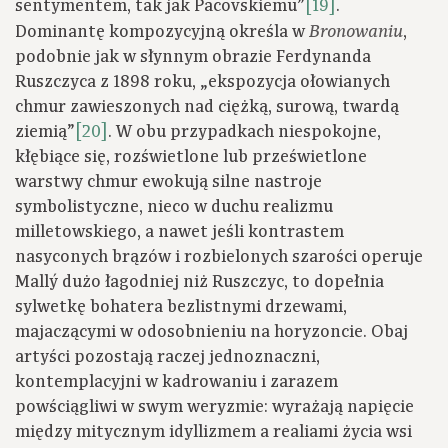
sentymentem, tak jak Pacovskiemu”
[19]
.
Dominantę kompozycyjną określa w
,
Bronowaniu
podobnie jak w słynnym obrazie Ferdynanda
Ruszczyca z 1898 roku, „ekspozycja ołowianych
chmur zawieszonych nad ciężką, surową, twardą
ziemią”
[20]
. W obu przypadkach niespokojne,
kłębiące się, rozświetlone lub prześwietlone
warstwy chmur ewokują silne nastroje
symbolistyczne, nieco w duchu realizmu
milletowskiego, a nawet jeśli kontrastem
nasyconych brązów i rozbielonych szarości operuje
Mallý dużo łagodniej niż Ruszczyc, to dopełnia
sylwetkę bohatera bezlistnymi drzewami,
majaczącymi w odosobnieniu na horyzoncie. Obaj
artyści pozostają raczej jednoznaczni,
kontemplacyjni w kadrowaniu i zarazem
powściągliwi w swym weryzmie: wyrażają napięcie
między mitycznym idyllizmem a realiami życia wsi