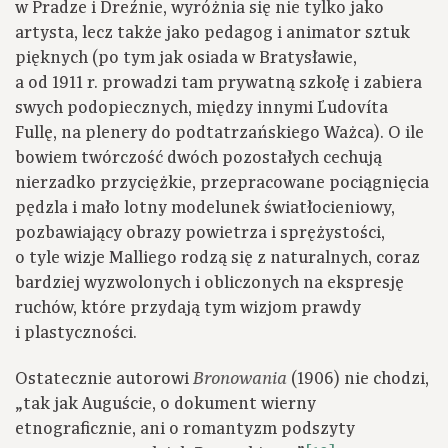
w Pradze i Dreźnie, wyróżnia się nie tylko jako
artysta, lecz także jako pedagog i animator sztuk
pięknych (po tym jak osiada w Bratysławie,
a od 1911 r. prowadzi tam prywatną szkołę i zabiera
swych podopiecznych, między innymi Ľudovíta
Fullę, na plenery do podtatrzańskiego Ważca). O ile
bowiem twórczość dwóch pozostałych cechują
nierzadko przyciężkie, przepracowane pociągnięcia
pędzla i mało lotny modelunek światłocieniowy,
pozbawiający obrazy powietrza i sprężystości,
o tyle wizje Malliego rodzą się z naturalnych, coraz
bardziej wyzwolonych i obliczonych na ekspresję
ruchów, które przydają tym wizjom prawdy
i plastyczności.
Ostatecznie autorowi
(1906) nie chodzi,
Bronowania
„tak jak Auguście, o dokument wierny
etnograficznie, ani o romantyzm podszyty