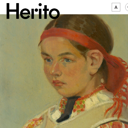
MAGAZYN
MAMY NA OKU
O NAS
JĘZYK:
PL