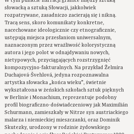
W tym punkcie narracji granice między sztuką
słowacką a sztuką Słowacji, jakkolwiek
rozpatrywane, zasadniczo zacierają się i nikną.
Tracą sens, skoro komunikaty konkretne,
nacechowane ideologicznie czy etnograficznie,
ustępują miejsca przesłaniom uniwersalnym,
naznaczonym przez wrażliwość kolorystyczną
autora i jego polot w odnajdywaniu nowych,
nietypowych, przyciągających rozstrzygnięć
kompozycyjno-fakturalnych. Na przykład Želmíra
Duchajová-Švehlová, jedyna rozpoznawalna
artystka słowacka „końca wieku”, świetnie
wykształcona w żeńskich szkołach sztuk pięknych
w Berlinie i Monachium, reprezentuje podobny
profil biograficzno-doświadczeniowy jak Maximilián
Schurmann, zamieszkały w Nitrze syn austriackiego
malarza i niemieckiej mieszczanki, oraz Dominik
Skutezky, urodzony w rodzinie żydowskiego