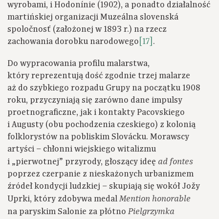
wyrobami, i Hodonínie (1902), a ponadto działalność
martińskiej organizacji Muzeálna slovenská
spoločnosť (założonej w 1893 r.) na rzecz
zachowania dorobku narodowego
[17]
.
Do wypracowania profilu malarstwa,
który reprezentują dość zgodnie trzej malarze
aż do szybkiego rozpadu Grupy na początku 1908
roku, przyczyniają się zarówno dane impulsy
proetnograficzne, jak i kontakty Pacovskiego
i Augusty (obu pochodzenia czeskiego) z kolonią
folklorystów na pobliskim Slovácku. Morawscy
artyści – chłonni wiejskiego witalizmu
i „pierwotnej” przyrody, głoszący ideę
ad fontes
poprzez czerpanie z nieskażonych urbanizmem
źródeł kondycji ludzkiej – skupiają się wokół Jožy
Uprki, który zdobywa medal
Mention honorable
na paryskim Salonie za płótno
Pielgrzymka