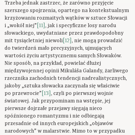
Trzeba jednak zastrzec, że zarówno przyjęcie
szerszego spojrzenia, opartego na kontekstualnym
krzyżowaniu rozmaitych wątków w sztuce Słowacji
i „wokół niej”
[11]
, jak i specyficzne losy narodu
słowackiego, uwydatniane przez prawdopodobny
mit tysiącletniej niewoli
[12]
, nie mogą prowadzić
do twierdzeń mało precyzyjnych, ujmujących
wartości życiu artystycznemu samych Słowaków.
Nie sposób, na przykład, powielać dłużej
międzywojennej opinii Mikuláša Galandy, żarliwego
rzecznika zachodnich tendencji nadrealistycznych,
jakoby „sztuka słowacka zaczynała się właściwie
po przewrocie”
[13]
, czyli po pierwszej wojnie
światowej. Jak przypominam na wstępie, jej
pierwsze dojrzałe przejawy sięgają nieco
spóźnionego romantyzmu i nie odbiegają
przesadnie od innych europejskich „objawów
narodowych” w malarstwie. Mimo to w przypadku