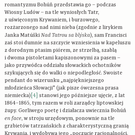
romantyzmu Bohúň przedstawia go – podczas
Wiosny Ludów – na tle wyniosłych Tatr,
z uświęconym Krywaniem, i burzowego,
rozżarzonego nad nimi nieba (zgodnie z lirykiem
Janka Matúški
), sam Francisci
Nad Tatrou sa blýska
zaś stoi dumnie na szczycie wzniesienia w kapeluszu
z dorodnym ptasim piórem, ze strzelbą, szablą
i dwoma pistoletami kapiszonowymi za pasem –
jako przywódca oddziału słowackich ochotników
szykujących się do walki o niepodległość. Swoiste
pendant do wizerunku „najpiękniejszego
młodzieńca Słowacji” (jak pisze ówczesna prasa
niemiecka)
[4]
stanowi jego późniejsze ujęcie, z lat
1864–1865, tym razem w roli zarządcy liptowskiej
żupy. Gorliwego poetę i działacza uwiecznia Bohúň
, w stroju urzędowym, ponownie na tle
en face
grzbietów tatrzańskich z charakterystyczną granią
Krywania, i wydobywa jego „poczucie racjonalności,