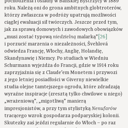
pochodzenia i osiadły w Bańskiej Bystrzycy w 1889
roku. Należą oni do grona ambitnych globtroterów,
którzy zwłaszcza w podróży upatrują możliwości
ciągłej ewaluacji sił twórczych. Jeszcze przed tym,
jak za sprawą domowych i zawodowych obowiązków
„musi zostać typową
malarką”
[26]
niedzielną
i porzucić marzenia o niezależności, Švehlová
odwiedza Francję, Włochy, Anglię, Holandię,
Skandynawię i Niemcy. Po studiach w Wiedniu
Schurmann wyjeżdża do Francji, gdzie w 1914 roku
zaprzyjaźnia się z Claude’em Monetem i przywozi
z jego letniej posiadłości w Giverny niewielkie
studia olejne tamtejszego ogrodu, które zdradzają
wyraźne inspiracje (zresztą tylko chwilowe u niego)
„wrażeniową”, „migotliwą” manierą
impresjonistów, a przy tym stylistyką
Nenufarów
tracącego wzrok gospodarza podparyskiej kolonii.
Skutezky zaś jeździ regularnie do Włoch – po raz