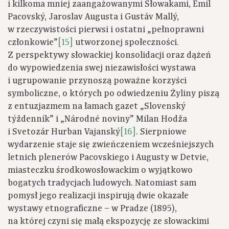
i kilkoma mniej zaangażowanymi Słowakami, Emil
Pacovský, Jaroslav Augusta i Gustáv Mallý,
w rzeczywistości pierwsi i ostatni „pełnoprawni
członkowie”
[15]
utworzonej społeczności.
Z perspektywy słowackiej konsolidacji oraz dążeń
do wypowiedzenia swej niezawisłości wystawa
i ugrupowanie przynoszą poważne korzyści
symboliczne, o których po odwiedzeniu Żyliny piszą
z entuzjazmem na łamach gazet „Slovenský
týždenník” i „Národné noviny” Milan Hodža
i Svetozár Hurban Vajanský
[16]
. Sierpniowe
wydarzenie staje się zwieńczeniem wcześniejszych
letnich plenerów Pacovskiego i Augusty w Detvie,
miasteczku środkowosłowackim o wyjątkowo
bogatych tradycjach ludowych. Natomiast sam
pomysł jego realizacji inspirują dwie okazałe
wystawy etnograficzne – w Pradze (1895),
na której czyni się małą ekspozycję ze słowackimi