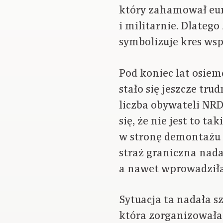
który zahamował euro
i militarnie. Dlateg
symbolizuje kres ws
Pod koniec lat osiem
stało się jeszcze tru
liczba obywateli NR
się, że nie jest to t
w stronę demontażu ż
straż graniczna nada
a nawet wprowadziła 
Sytuacja ta nadała s
która zorganizowała