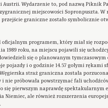
 Austrii. Wydarzenie to, pod nazwą Piknik P
rzygranicznej miejscowości Sopronpuszta. W 
 przejście graniczne zostało symbolicznie ot
 oficjalnym programem, który miał się rozpoc
ia 1989 roku, na miejscu pojawili się uchodźc
dowiedzieli się o planowanym tymczasowym o
oje pojazdy i o godzinie 14.57 gołymi rękami 
 Węgierska straż graniczna została porzucon
 i nie próbowała powstrzymać fali uchodźcó
ało się pierwszym naprawdę spektakularnym
ia Niemiec, ale również rozszerzenia europej
.