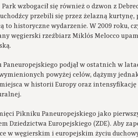
 Park wzbogacił się również o dzwon z Debre
uchodźcy przebili się przez żelazną kurtynę,
 to historyczne wydarzenie. W 2009 roku, cz
any węgierski rzeźbiarz Miklós Melocco upami
ską.
 Paneuropejskiego podjął w ostatnich w latac
a wymienionych powyżej celów, dążymy jedna
miejsca w historii Europy oraz intensyfikację
uralnej.
ięci Pikniku Paneuropejskiego jako pierwszy
 Dziedzictwa Europejskiego (ZDE). Aby zap
ce w węgierskim i europejskim życiu duchow