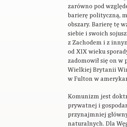
zarówno pod względe
barierę polityczną, 
obszary. Barierę tę 
siebie i swoich soju
z Zachodem i z inny
od XIX wieku sporad
zadomowił się on w p
Wielkiej Brytanii W
w Fulton w amerykań
Komunizm jest doktr
prywatnej i gospodar
przynajmniej główny
naturalnych. Dla Wę