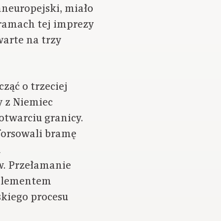
aneuropejski, miało
ramach tej imprezy
warte na trzy
ząć o trzeciej
y z Niemiec
twarciu granicy.
sforsowali bramę
a
w. Przełamanie
 elementem
skiego procesu