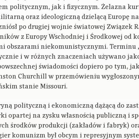
m politycznym, jak i fizycznym. Żelazna kur
militarną oraz ideologiczną dzielącą Europę 
wzniósł po drugiej wojnie światowej Związek R
szników z Europy Wschodniej i Środkowej od 
mi obszarami niekomunistycznymi. Terminu 
ycznie i w różnych znaczeniach używano jak
owszechnej świadomości dopiero po tym, jak 
inston Churchill w przemówieniu wygłoszony
skim stanie Missouri.
yną polityczną i ekonomiczną dążącą do zast
ki opartej na zysku własnością publiczną i s
ch środków produkcji (zakładów i fabryk) o
gier komunizm był obcym i represyjnym sys