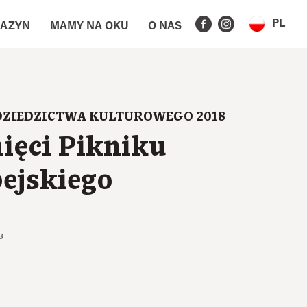
PL
AZYN
MAMY NA OKU
O NAS
DZIEDZICTWA KULTUROWEGO 2018
ięci Pikniku
ejskiego
3