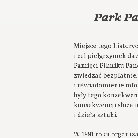
Park Pa
Miejsce tego history
i cel pielgrzymek d
Pamięci Pikniku Pan
zwiedzać bezpłatnie
i uświadomienie młod
były tego konsekwen
konsekwencji służą n
i dzieła sztuki.
W 1991 roku organiza