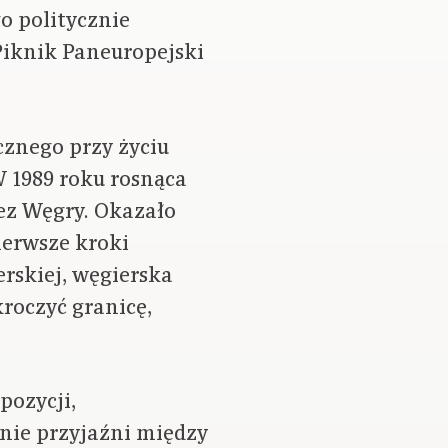
o politycznie
 Piknik Paneuropejski
cznego przy życiu
W 1989 roku rosnąca
ez Węgry. Okazało
pierwsze kroki
rskiej, węgierska
roczyć granicę,
pozycji,
nie przyjaźni między