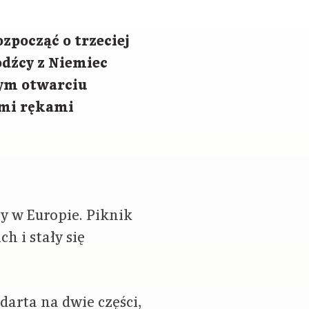
zpocząć o trzeciej
odźcy z Niemiec
wym otwarciu
łymi rękami
y w Europie. Piknik
h i stały się
darta na dwie części,