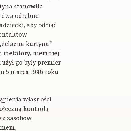
tyna stanowiła
na dwa odrębne
adziecki, aby odciąć
kontaktów
„żelazna kurtyna”
o metafory, niemniej
użył go były premier
m 5 marca 1946 roku
ąpienia własności
połeczną kontrolą
raz zasobów
temem,