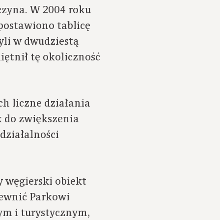
czyna. W 2004 roku
 postawiono tablicę
yli w dwudziestą
ętnił tę okoliczność
h liczne działania
k do zwiększenia
 działalności
 węgierski obiekt
ewnić Parkowi
ym i turystycznym,