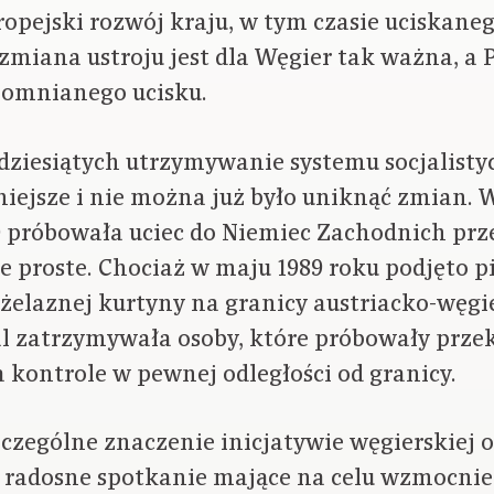
pejski rozwój kraju, w tym czasie uciskaneg
o zmiana ustroju jest dla Węgier tak ważna, a
pomnianego ucisku.
dziesiątych utrzymywanie systemu socjalisty
dniejsze i nie można już było uniknąć zmian. 
D próbowała uciec do Niemiec Zachodnich prz
akie proste. Chociaż w maju 1989 roku podjęto 
elaznej kurtyny na granicy austriacko-węgie
l zatrzymywała osoby, które próbowały przek
kontrole w pewnej odległości od granicy.
zczególne znaczenie inicjatywie węgierskiej o
 radosne spotkanie mające na celu wzmocnie