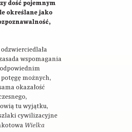
rzy dość pojemnym
le określane jako
rozpoznawalność,
 odzwierciedlała
a zasada wspomagania
 w odpowiednim
 potęgę możnych,
 sama okazałość
czesnego,
owią tu wyjątku,
zlaki cywilizacyjne
erakotowa
Wielka