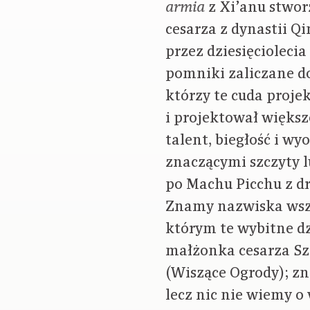
z Xi’anu stwor
armia
cesarza z dynastii Q
przez dziesięcioleci
pomniki zaliczane do
którzy te cuda proje
i projektował większ
talent, biegłość i w
znaczącymi szczyty l
po Machu Picchu z dr
Znamy nazwiska wszy
którym te wybitne dz
małżonka cesarza Sz
(Wiszące Ogrody); zn
lecz nic nie wiemy o