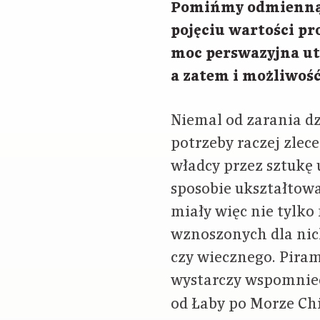
Pomińmy odmienną i
pojęciu wartości pr
moc perswazyjna ut
a zatem i możliwoś
Niemal od zarania dz
potrzeby raczej zle
władcy przez sztukę 
sposobie ukształto
miały więc nie tylko
wznoszonych dla nich
czy wiecznego. Piram
wystarczy wspomnieć
od Łaby po Morze Chi