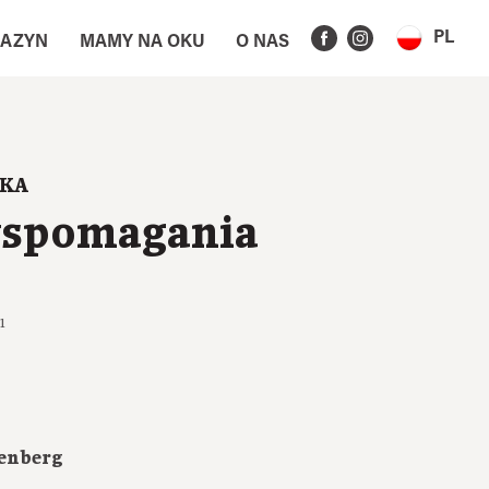
PL
AZYN
MAMY NA OKU
O NAS
YKA
wspomagania
1
enberg