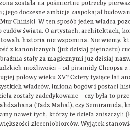
zona została na pośmiertne potrzeby pierws
in; jego doczesne ambicje zaspokajał budowa
a Mur Chiński. W ten sposób jeden władca poz
 cudów świata. O artystach, architektach, k
ktowali, historia nie wspomina. Nie wiemy, k
ość z kanonicznych (już dzisiaj piętnastu) cu
yobraźnia stały za magicznymi już dzisiaj na
udzkich możliwości – od piramidy Cheopsa z r
ugiej połowy wieku XV? Cztery tysiące lat a
stkich władców, imiona bogów i postaci his
ieła zostały zadedykowane – czy była to prz
ahdżahana (Tadż Mahal), czy Semiramida, k
amy nawet tych, którzy te dzieła zniszczyli (
 większości zleceniobiorców. Wyjątek stanow