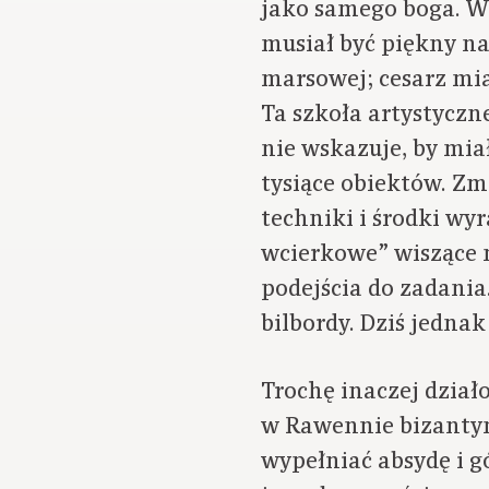
jako samego boga. W
musiał być piękny na 
marsowej; cesarz mia
Ta szkoła artystyczn
nie wskazuje, by mia
tysiące obiektów. Zmi
techniki i środki wy
wcierkowe” wiszące 
podejścia do zadania
bilbordy. Dziś jednak
Trochę inaczej dział
w Rawennie bizantyń
wypełniać absydę i g