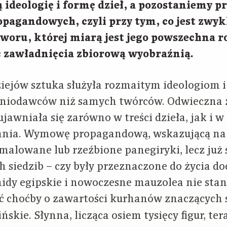
deologię i formę dzieł, a pozostaniemy p
opagandowych, czyli przy tym, co jest zwyk
woru, której miarą jest jego powszechna 
ć zawładnięcia zbiorową wyobraźnią.
iejów sztuka służyła rozmaitym ideologiom i
ceniodawców niż samych twórców. Odwieczn
ujawniała się zarówno w treści dzieła, jak i
wania. Wymowę propagandową, wskazującą na
 malowane lub rzeźbione panegiryki, lecz już
 siedzib – czy były przeznaczone do życia do
idy egipskie i nowoczesne mauzolea nie stan
 choćby o zawartości kurhanów znaczących s
ńskie. Słynna, licząca osiem tysięcy figur, t