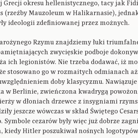
 Grecji okresu hellenistycznego, tacy jak Fid
s (rzeźby Mauzoleum w Halikarnasie), jednak
y ideologii zdefiniowanej przez możnych.
tarożynego Rzymu znajdziemy łuki triumfalne
pamiętniających zwycięskie podboje dokonyw
ża ich legionistów. Nie trzeba dodawać, iż mo
, że stosowano go w rozmaitych odmianach a
uwzględnieniem doby klasycyzmu. Nawiązuje 
 w Berlinie, zwieńczona kwadrygą powożoną
ierży w dłoniach drzewce z insygniami rzyms
dziły jeszcze wówczas w skład Świętego Cesa
. Symbole cezarów były więc już dobrze zagn
, kiedy Hitler poszukiwał nośnych logotypów 