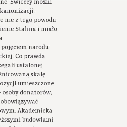
one. Świeccy możni
kanonizacji.
e nie z tego powodu
ienie Stalina i miało
a
ę pojęciem narodu
ckiej. Co prawda
egali ustalonej
różnicowaną skalę
pozycji umieszczone
– osoby donatorów,
a obowiązywać
bowym. Akademicka
jwyższymi budowlami