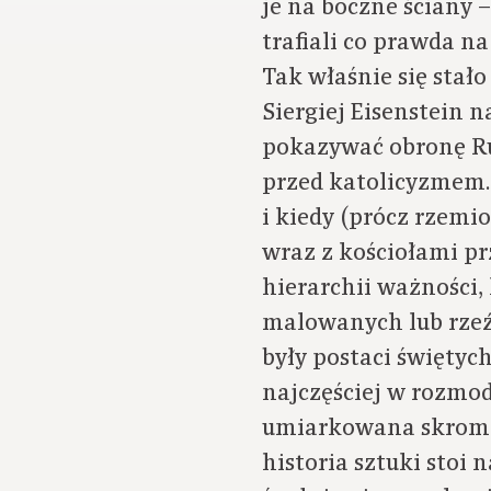
je na boczne ściany 
trafiali co prawda n
Tak właśnie się sta
Siergiej Eisenstein 
pokazywać obronę Ru
przed katolicyzmem. 
i kiedy (prócz rzemio
wraz z kościołami pr
hierarchii ważności,
malowanych lub rzeź
były postaci świętyc
najczęściej w rozmo
umiarkowana skromn
historia sztuki stoi