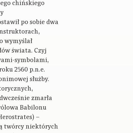
zego chińskiego
ny
ostawił po sobie dwa
onstruktorach,
to wymyślał
dów świata. Czyj
zwami-symbolami,
oku 2560 p.n.e.
nonimowej służby.
torycznych,
edwcześnie zmarła
rólowa Babilonu
Herostrates) –
ią twórcy niektórych