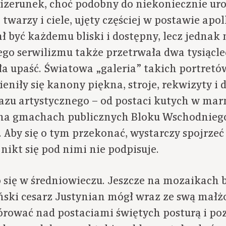
izerunek, choć podobny do niekoniecznie ur
twarzy i ciele, ujęty częściej w postawie apol
ł być każdemu bliski i dostępny, lecz jednak 
ego serwilizmu także przetrwała dwa tysiąclec
ła upaść. Światowa „galeria” takich portretó
eniły się kanony piękna, stroje, rekwizyty i 
razu artystycznego – od postaci kutych w ma
na gmachach publicznych Bloku Wschodniego
. Aby się o tym przekonać, wystarczy spojrze
 nikt się pod nimi nie podpisuje.
o się w średniowieczu. Jeszcze na mozaikach b
ski cesarz Justynian mógł wraz ze swą małż
órować nad postaciami świętych posturą i poz