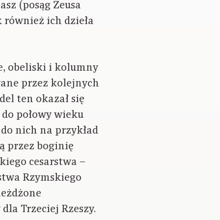
iasz (posąg Zeusa
 również ich dzieła
, obeliski i kolumny
ane przez kolejnych
del ten okazał się
ż do połowy wieku
do nich na przykład
 przez boginię
kiego cesarstwa –
rstwa Rzymskiego
ieżdżone
dla Trzeciej Rzeszy.