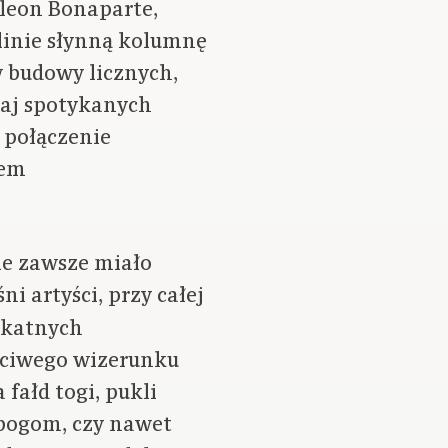
leon Bonaparte,
linie słynną kolumnę
w budowy licznych,
iaj spotykanych
 połączenie
iem
ie zawsze miało
 artyści, przy całej
likatnych
ściwego wizerunku
 fałd togi, pukli
 bogom, czy nawet