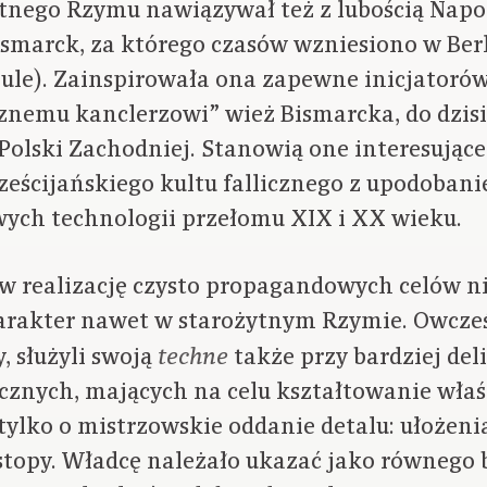
ytnego Rzymu nawiązywał też z lubością Napo
ismarck, za którego czasów wzniesiono w Ber
ule). Zainspirowała ona zapewne inicjatoró
nemu kanclerzowi” wież Bismarcka, do dzis
 Polski Zachodniej. Stanowią one interesujące
eścijańskiego kultu fallicznego z upodoban
ych technologii przełomu XIX i XX wieku.
 w realizację czysto propagandowych celów n
rakter nawet w starożytnym Rzymie. Owcześni
 służyli swoją
także przy bardziej de
techne
icznych, mających na celu kształtowanie wła
tylko o mistrzowskie oddanie detalu: ułożenia
 stopy. Władcę należało ukazać jako równego