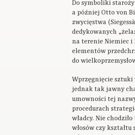
Do symboliki staroż
a później Otto von B
zwycięstwa (Siegessä
dedykowanych „żelaz
na terenie Niemiec i
elementów przedchrz
do wielkoprzemysłow
Wprzęgnięcie sztuki
jednak tak jawny cha
umowności tej nazwy,
procedurach strateg
władcy. Nie chodziło 
włosów czy kształtu