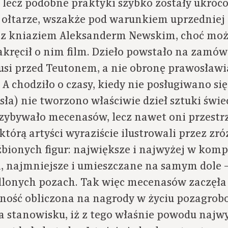
– lecz podobne praktyki szybko zostały ukróc
a ołtarze, wszakże pod warunkiem uprzedniej 
ło z kniaziem Aleksanderm Newskim, choć moż
nakręcił o nim film. Dzieło powstało na zamów
si przed Teutonem, a nie obronę prawosławi
A chodziło o czasy, kiedy nie posługiwano si
sła) nie tworzono właściwie dzieł sztuki świe
zybywało mecenasów, lecz nawet oni przestrz
 którą artyści wyraziście ilustrowali przez z
bionych figur: największe i najwyżej w kom
h, najmniejsze i umieszczane na samym dole 
dlonych pozach. Tak więc mecenasów zaczęł
ość obliczona na nagrody w życiu pozagro
 na stanowisku, iż z tego właśnie powodu na