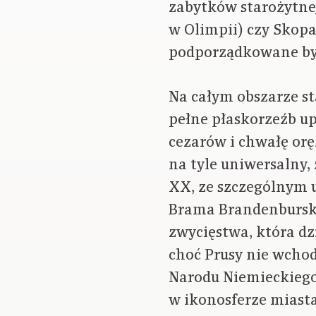
zabytków starożytnej
w Olimpii) czy Skopa
podporządkowane był
Na całym obszarze s
pełne płaskorzeźb u
cezarów i chwałę orę
na tyle uniwersalny
XX, ze szczególnym 
Brama Brandenburska
zwycięstwa, która dz
choć Prusy nie wcho
Narodu Niemieckiego
w ikonosferze miasta