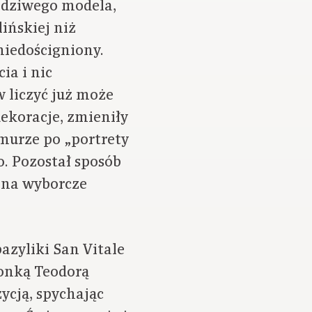
odziwego modela,
lińskiej niż
niedościgniony.
ia i nic
w liczyć już może
dekoracje, zmieniły
rmurze po „portrety
. Pozostał sposób
ć na wyborcze
azyliki San Vitale
onką Teodorą
ycją, spychając