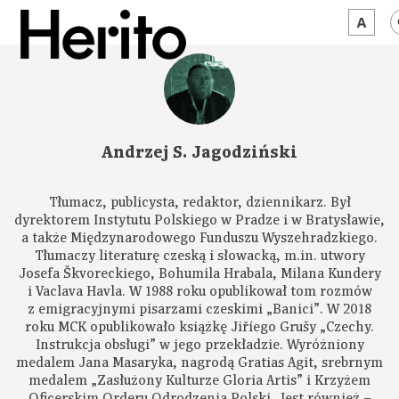
MAGAZYN
MAMY NA OKU
Andrzej S. Jagodziński
O NAS
Tłumacz, publicysta, redaktor, dziennikarz. Był
JĘZYK:
PL
dyrektorem Instytutu Polskiego w Pradze i w Bratysławie,
a także Międzynarodowego Funduszu Wyszehradzkiego.
Tłumaczy literaturę czeską i słowacką, m.in. utwory
Josefa Škvoreckiego, Bohumila Hrabala, Milana Kundery
i Vaclava Havla. W 1988 roku opublikował tom rozmów
z emigracyjnymi pisarzami czeskimi „Banici”. W 2018
roku MCK opublikowało książkę Jiříego Grušy „Czechy.
Instrukcja obsługi” w jego przekładzie. Wyróżniony
medalem Jana Masaryka, nagrodą Gratias Agit, srebrnym
medalem „Zasłużony Kulturze Gloria Artis” i Krzyżem
Oficerskim Orderu Odrodzenia Polski. Jest również –