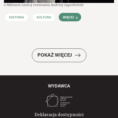
z Milanem Lasicą rozmawia Andrzej Jagodziński
HISTORIA
KULTURA
WIĘCEJ
POKAŻ WIĘCEJ
WYDAWCA
Deklaracja dostępności