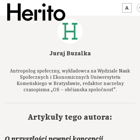
MAGAZYN
MAMY NA OKU
Juraj Buzalka
O NAS
Antropolog społeczny, wykładowca na Wydziale Nauk
JĘZYK:
PL
Społecznych i Ekonomicznych Uniwersytetu
Komeńskiego w Bratysławie, redaktor naczelny
czasopisma „OS – občianska spoločnosť”.
Artykuły tego autora:
O przyszłości pewnej koncepcji