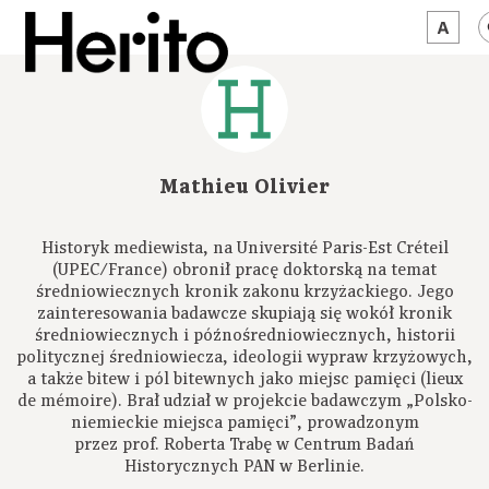
MAGAZYN
MAMY NA OKU
Mathieu Olivier
O NAS
Historyk mediewista, na Université Paris-Est Créteil
JĘZYK:
PL
(UPEC/France) obronił pracę doktorską na temat
średniowiecznych kronik zakonu krzyżackiego. Jego
zainteresowania badawcze skupiają się wokół kronik
średniowiecznych i późnośredniowiecznych, historii
politycznej średniowiecza, ideologii wypraw krzyżowych,
a także bitew i pól bitewnych jako miejsc pamięci (lieux
de mémoire). Brał udział w projekcie badawczym „Polsko-
niemieckie miejsca pamięci”, prowadzonym
przez prof. Roberta Trabę w Centrum Badań
Historycznych PAN w Berlinie.