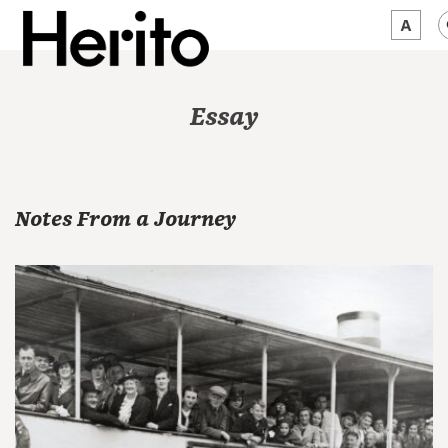
MAGAZINE
Essay
WORTH A LOOK
ABOUT US
Notes From a Journey
JĘZYK:
EN