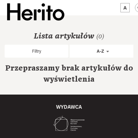
MAGAZYN
Lista artykułów
(0)
MAMY NA OKU
Filtry
A-Z
O NAS
Przepraszamy brak artykułów do
JĘZYK:
PL
wyświetlenia
WYDAWCA