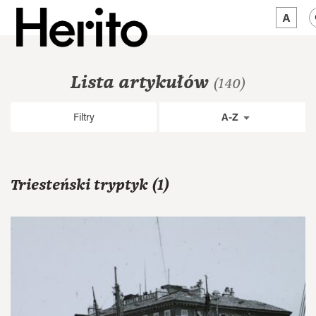
MAGAZYN
Lista artykułów
(140)
MAMY NA OKU
Filtry
A-Z
O NAS
JĘZYK:
PL
Triesteński tryptyk (1)