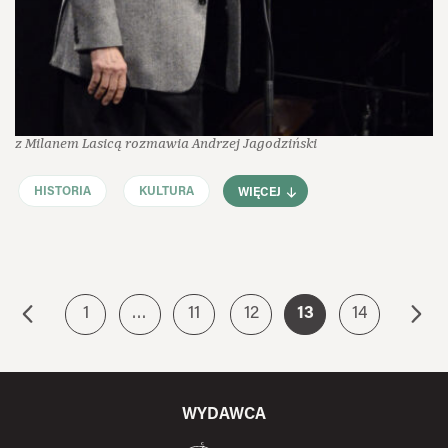
z Milanem Lasicą rozmawia Andrzej Jagodziński
HISTORIA
KULTURA
WIĘCEJ
1
…
11
12
13
14
WYDAWCA