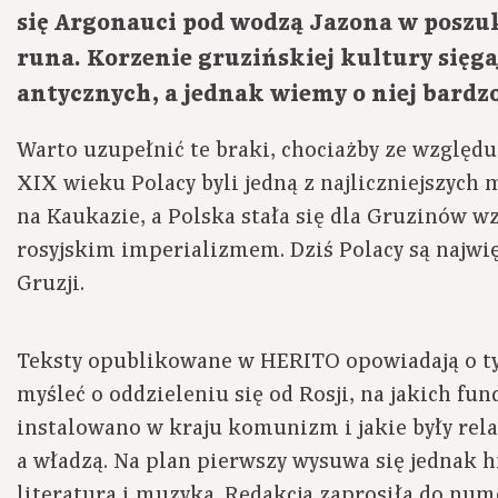
się Argonauci pod wodzą Jazona w poszu
runa. Korzenie gruzińskiej kultury sięg
antycznych, a jednak wiemy o niej bardzo
Warto uzupełnić te braki, chociażby ze względu
XIX wieku Polacy byli jedną z najliczniejszych
na Kaukazie, a Polska stała się dla Gruzinów w
rosyjskim imperializmem. Dziś Polacy są najwi
Gruzji.
Teksty opublikowane w HERITO opowiadają o tym
myśleć o oddzieleniu się od Rosji, na jakich f
instalowano w kraju komunizm i jakie były rela
a władzą. Na plan pierwszy wysuwa się jednak hi
literatura i muzyka. Redakcja zaprosiła do num