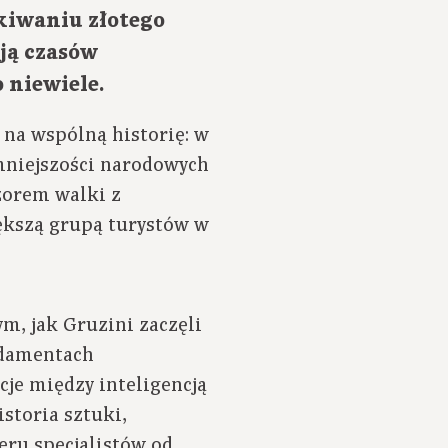
kiwaniu złotego
ają czasów
 niewiele.
 na wspólną historię: w
 mniejszości narodowych
zorem walki z
ększą grupą turystów w
, jak Gruzini zaczęli
undamentach
cje między inteligencją
storia sztuki,
eru specjalistów od