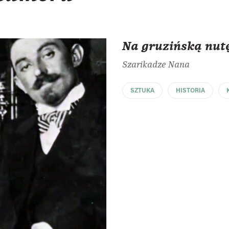
Na gruzińską nut
Szarikadze Nana
SZTUKA
HISTORIA