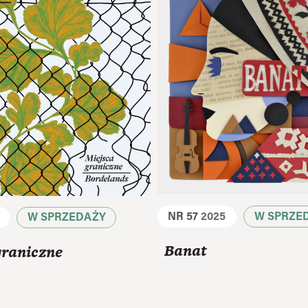
NR 57
2025
W SPRZE
W SPRZEDAŻY
Banat
graniczne