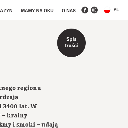
PL
AZYN
MAMY NA OKU
O NAS
Spis
treści
tnego regionu
rdzają
 3400 lat. W
 – krainy
źmy i smoki – udają