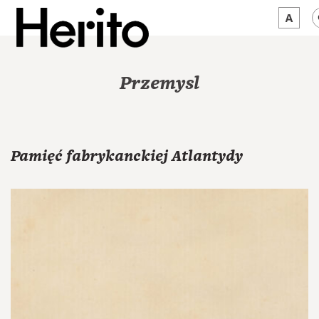
MAGAZYN
Przemysl
MAMY NA OKU
O NAS
Pamięć fabrykanckiej Atlantydy
JĘZYK:
PL