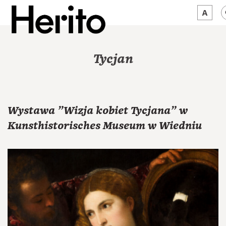
MAGAZYN
Tycjan
MAMY NA OKU
O NAS
Wystawa "Wizja kobiet Tycjana" w
JĘZYK:
PL
Kunsthistorisches Museum w Wiedniu