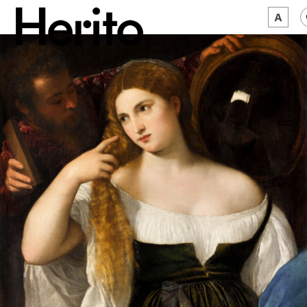
MAGAZYN
MAMY NA OKU
O NAS
JĘZYK:
PL