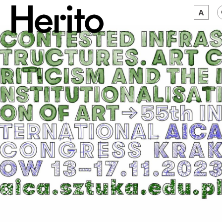
MAGAZYN
MAMY NA OKU
O NAS
JĘZYK:
PL