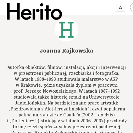
MAGAZYN
MAMY NA OKU
Joanna Rajkowska
O NAS
Autorka obiektów, filmów, instalacji, akcji i interwencji
JĘZYK:
PL
w przestrzeni publicznej, rzeźbiarka i fotografka.
W latach 1988–1993 studiowała malarstwo w ASP
w Krakowie, gdzie uzyskała dyplom w pracowni
prof. Jerzego Nowosielskiego. W latach 1987–1992
studiowała także historię sztuki na Uniwersytecie
Jagiellońskim. Najbardziej znane prace artystki:
„Pozdrowienia z Alej Jerozolimskich”, czyli popularna
palma na rondzie de Gaulle’a (2002 – do dziś)
i „Dotleniacz” (istniejący w latach 2006–2007) przybrały
formę rzeźb społecznych w przestrzeni publicznej
Warszawy. Projekty Rajkowskiej opierają się zwykle