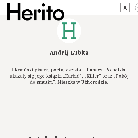
MAGAZYN
MAMY NA OKU
Andrij Lubka
O NAS
Ukraiński pisarz, poeta, eseista i tłumacz. Po polsku
JĘZYK:
PL
ukazały się jego książki „Karbid”, „Killer” oraz „Pokój
do smutku”. Mieszka w Użhorodzie.