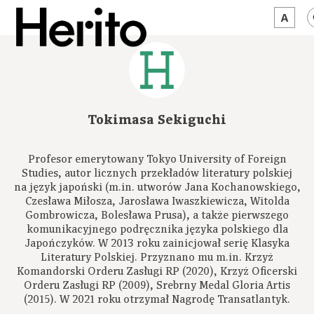
MAGAZYN
MAMY NA OKU
Tokimasa Sekiguchi
O NAS
Profesor emerytowany Tokyo University of Foreign
JĘZYK:
PL
Studies, autor licznych przekładów literatury polskiej
na język japoński (m.in. utworów Jana Kochanowskiego,
Czesława Miłosza, Jarosława Iwaszkiewicza, Witolda
Gombrowicza, Bolesława Prusa), a także pierwszego
komunikacyjnego podręcznika języka polskiego dla
Japończyków. W 2013 roku zainicjował serię Klasyka
Literatury Polskiej. Przyznano mu m.in. Krzyż
Komandorski Orderu Zasługi RP (2020), Krzyż Oficerski
Orderu Zasługi RP (2009), Srebrny Medal Gloria Artis
(2015). W 2021 roku otrzymał Nagrodę Transatlantyk.