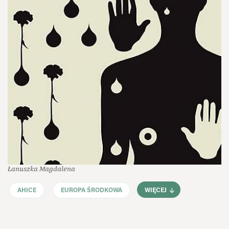
Łanuszka Magdalena
AHICE
EUROPA ŚRODKOWA
WIĘCEJ