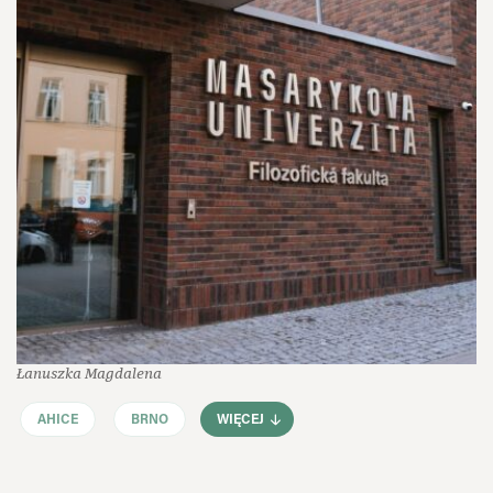
Łanuszka Magdalena
AHICE
BRNO
WIĘCEJ