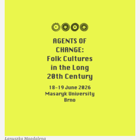
Łanuszka Magdalena