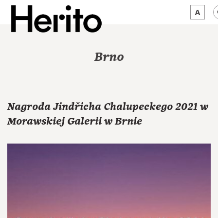
MAGAZYN
Brno
MAMY NA OKU
O NAS
Nagroda Jindřicha Chalupeckego 2021 w
JĘZYK:
PL
Morawskiej Galerii w Brnie