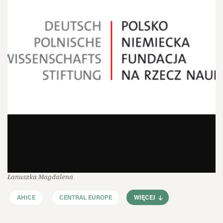
Łanuszka Magdalena
AHICE
CENTRAL EUROPE
WIĘCEJ