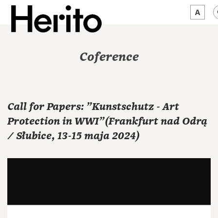
MAGAZYN
Coference
MAMY NA OKU
O NAS
Call for Papers: "Kunstschutz - Art
JĘZYK:
PL
Protection in WWI"(Frankfurt nad Odrą
/ Słubice, 13-15 maja 2024)