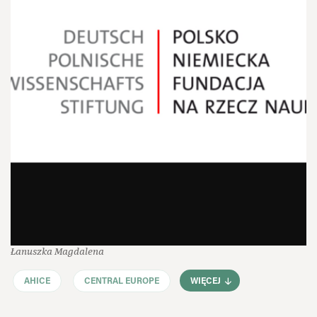
Łanuszka Magdalena
AHICE
CENTRAL EUROPE
WIĘCEJ