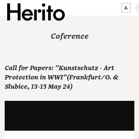
MAGAZINE
Coference
WORTH A LOOK
ABOUT US
Call for Papers: "Kunstschutz - Art
JĘZYK:
EN
Protection in WWI"(Frankfurt/O. &
Słubice, 13-15 May 24)