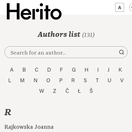
MAGAZINE
Authors list
(131)
WORTH A LOOK
ABOUT US
JĘZYK:
EN
A
B
C
D
F
G
H
I
J
K
L
M
N
O
P
R
S
T
U
V
W
Z
Č
Ł
Š
R
Rajkowska Joanna