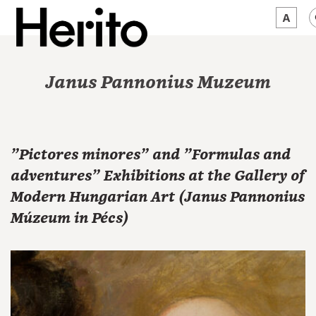
MAGAZINE
Janus Pannonius Muzeum
WORTH A LOOK
ABOUT US
"Pictores minores" and "Formulas and
JĘZYK:
EN
adventures" Exhibitions at the Gallery of
Modern Hungarian Art (Janus Pannonius
Múzeum in Pécs)