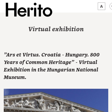
MAGAZINE
Virtual exhibition
WORTH A LOOK
ABOUT US
"Ars et Virtus. Croatia - Hungary. 800
JĘZYK:
EN
Years of Common Heritage" - Virtual
Exhibition in the Hungarian National
Museum.