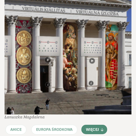
Łanuszka Magdalena
AHICE
EUROPA ŚRODKOWA
WIĘCEJ