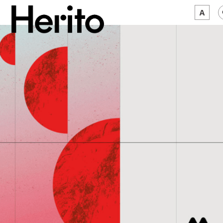
MAGAZYN
MAMY NA OKU
O NAS
JĘZYK:
PL