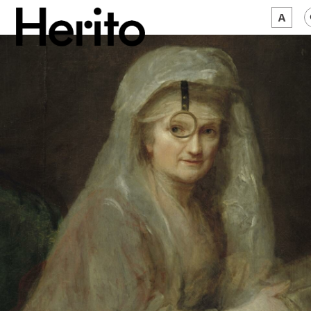
MAGAZYN
MAMY NA OKU
O NAS
JĘZYK:
PL