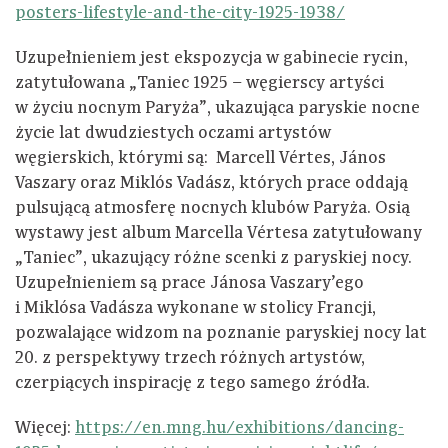
posters-lifestyle-and-the-city-1925-1938/
Uzupełnieniem jest ekspozycja w gabinecie rycin,
zatytułowana „Taniec 1925 – węgierscy artyści
w życiu nocnym Paryża”, ukazująca paryskie nocne
życie lat dwudziestych oczami artystów
węgierskich, którymi są: Marcell Vértes, János
Vaszary oraz Miklós Vadász, których prace oddają
pulsującą atmosferę nocnych klubów Paryża. Osią
wystawy jest album Marcella Vértesa zatytułowany
„Taniec”, ukazujący różne scenki z paryskiej nocy.
Uzupełnieniem są prace Jánosa Vaszary’ego
i Miklósa Vadásza wykonane w stolicy Francji,
pozwalające widzom na poznanie paryskiej nocy lat
20. z perspektywy trzech różnych artystów,
czerpiących inspirację z tego samego źródła.
Więcej:
https://en.mng.hu/exhibitions/dancing-