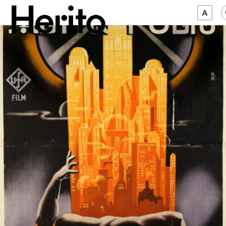
MAGAZYN
MAMY NA OKU
O NAS
JĘZYK:
PL