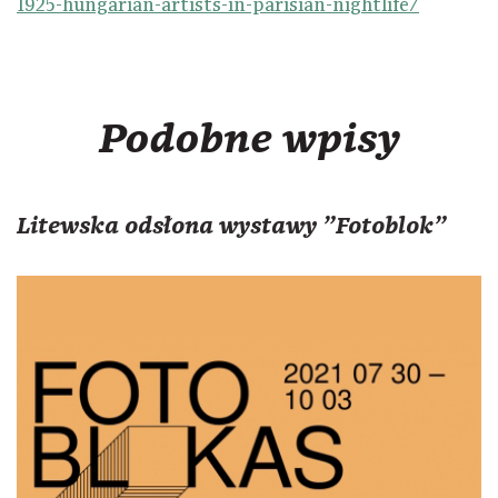
1925-hungarian-artists-in-parisian-nightlife/
Podobne wpisy
Litewska odsłona wystawy "Fotoblok"