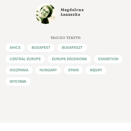
Magdalena
Łanuszka
TAGI DO TEKSTU:
AHICE
BUDAPEST
BUDAPESZT
CENTRAL EUROPE
EUROPA ŚRODKOWA
EXHIBITION
HISZPANIA
HUNGARY
SPAIN
WĘGRY
WYSTAWA