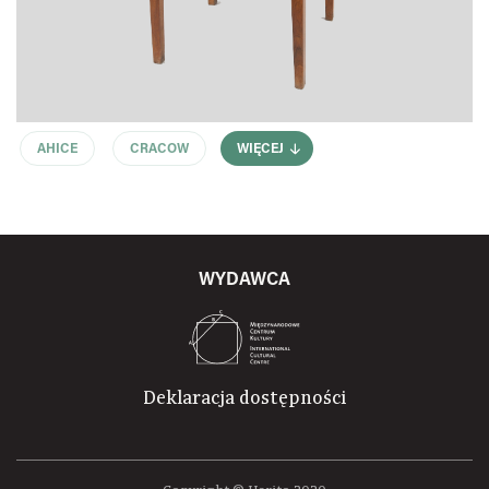
AHICE
CRACOW
WIĘCEJ
WYDAWCA
Deklaracja dostępności