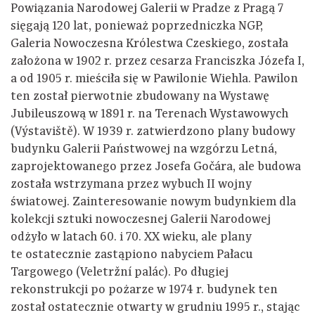
Powiązania Narodowej Galerii w Pradze z Pragą 7
sięgają 120 lat, ponieważ poprzedniczka NGP,
Galeria Nowoczesna Królestwa Czeskiego, została
założona w 1902 r. przez cesarza Franciszka Józefa I,
a od 1905 r. mieściła się w Pawilonie Wiehla. Pawilon
ten został pierwotnie zbudowany na Wystawę
Jubileuszową w 1891 r. na Terenach Wystawowych
(Výstaviště). W 1939 r. zatwierdzono plany budowy
budynku Galerii Państwowej na wzgórzu Letná,
zaprojektowanego przez Josefa Gočára, ale budowa
została wstrzymana przez wybuch II wojny
światowej. Zainteresowanie nowym budynkiem dla
kolekcji sztuki nowoczesnej Galerii Narodowej
odżyło w latach 60. i 70. XX wieku, ale plany
te ostatecznie zastąpiono nabyciem Pałacu
Targowego (Veletržní palác). Po długiej
rekonstrukcji po pożarze w 1974 r. budynek ten
został ostatecznie otwarty w grudniu 1995 r., stając