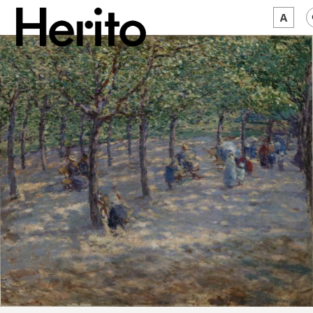
MAGAZYN
MAMY NA OKU
O NAS
JĘZYK:
PL