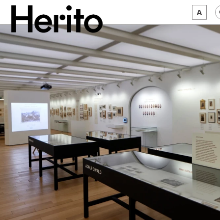
MAGAZYN
MAMY NA OKU
O NAS
JĘZYK:
PL