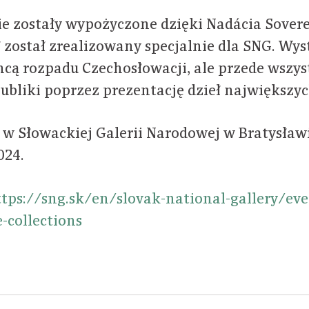
ie zostały wypożyczone dzięki Nadácia Sovere
został zrealizowany specjalnie dla SNG. Wys
ncą rozpadu Czechosłowacji, ale przede wszys
publiki poprzez prezentację dzieł największy
w Słowackiej Galerii Narodowej w Bratysławi
024.
tps://sng.sk/en/slovak-national-gallery/eve
-collections