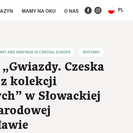
PL
AZYN
MAMY NA OKU
O NAS
ART AND HERITAGE IN CENTRAL EUROPE
WYSTAWY
„Gwiazdy. Czeska
z kolekcji
ch” w Słowackiej
Narodowej
ławie