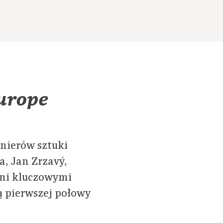
Europe
onierów sztuki
a, Jan Zrzavý,
 oni kluczowymi
ą pierwszej połowy