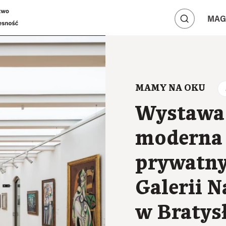
A
A
MAG
A
MAMY NA OKU
Wystawa 
moderna 
prywatny
Galerii 
w Bratys