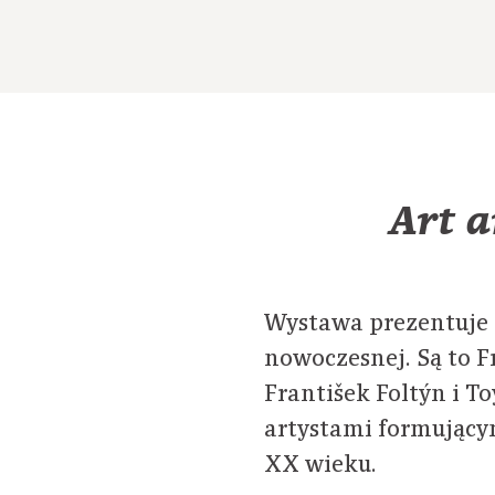
Art a
Wystawa prezentuje p
nowoczesnej. Są to F
František Foltýn i T
artystami formujący
XX wieku.