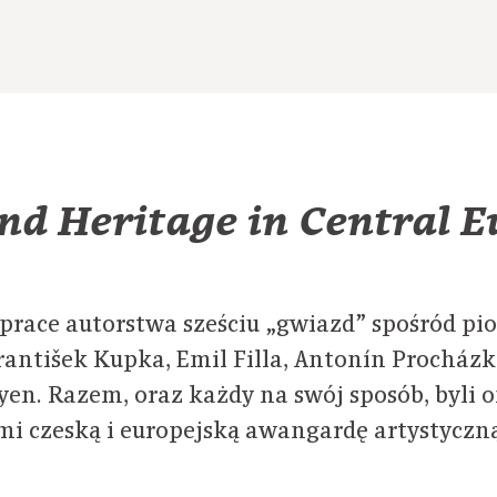
nd Heritage in Central 
race autorstwa sześciu „gwiazd” spośród pi
rantišek Kupka, Emil Filla, Antonín Procházk
oyen. Razem, oraz każdy na swój sposób, byli
mi czeską i europejską awangardę artystyczn