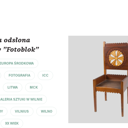
a odsłona
 "Fotoblok"
EUROPA ŚRODKOWA
FOTOGRAFIA
ICC
LITWA
MCK
LERIA SZTUKI W WILNIE
HY
VILNIUS
WILNO
XX WIEK