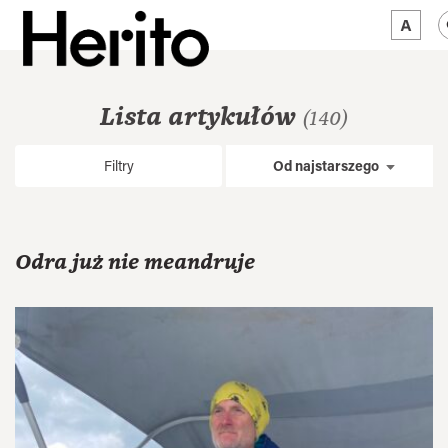
MAGAZYN
Lista artykułów
(140)
MAMY NA OKU
Filtry
Od najstarszego
O NAS
JĘZYK:
PL
Odra już nie meandruje