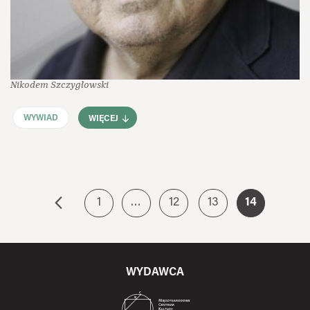
Nikodem Szczygłowski
WYWIAD
WIĘCEJ
1
…
12
13
14
WYDAWCA