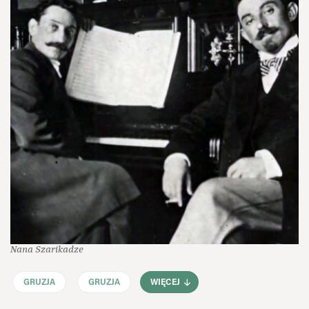
Nana Szarikadze
GRUZJA
GRUZJA
WIĘCEJ