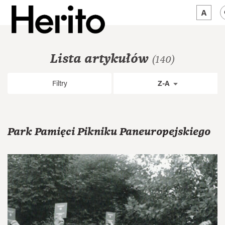
MAGAZYN
Lista artykułów
(140)
MAMY NA OKU
Filtry
Z-A
O NAS
JĘZYK:
PL
Park Pamięci Pikniku Paneuropejskiego