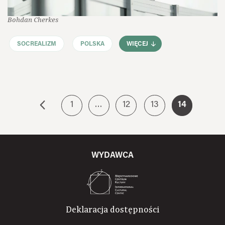
Bohdan Cherkes
SOCREALIZM
POLSKA
WIĘCEJ
1
…
12
13
14
WYDAWCA
Deklaracja dostępności