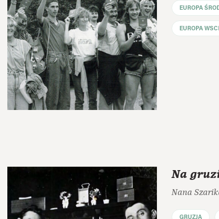
EUROPA ŚRO
EUROPA WSC
Na gruz
Nana Szarik
GRUZJA