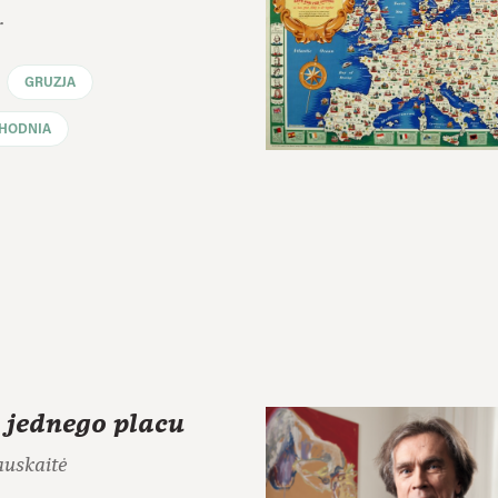
r
GRUZJA
HODNIA
 jednego placu
auskaitė