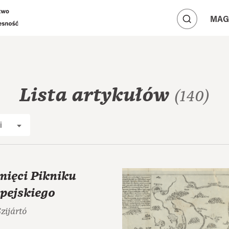
A
A
MAG
A
Lista artykułów
(140)
i
mięci Pikniku
pejskiego
zijártó