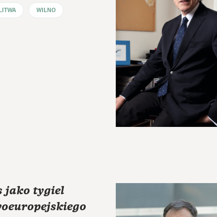
LITWA
WILNO
jako tygiel
oeuropejskiego