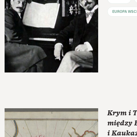
EUROPA WSC
Krym i 
między 
i Kauka