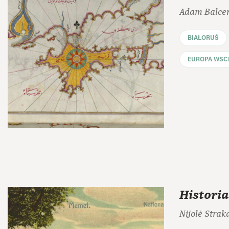
Adam Balce
BIAŁORUŚ
EUROPA WSC
Historia
Nijolė Strak