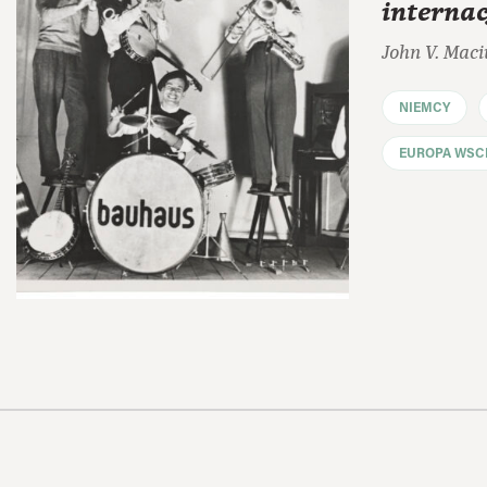
interna
John V. Maci
NIEMCY
EUROPA WSC