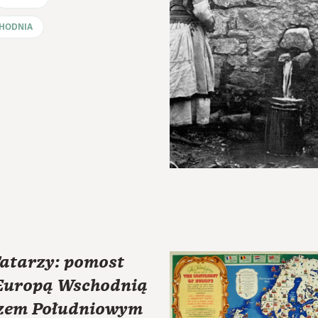
HODNIA
Tatarzy: pomost
Europą Wschodnią
zem Południowym