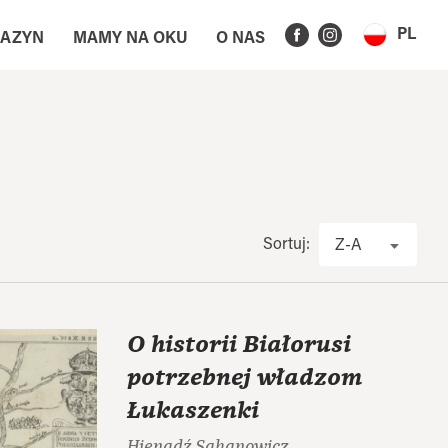
PL
AZYN
MAMY NA OKU
O NAS
Sortuj:
Z-A
O historii Białorusi
potrzebnej władzom
Łukaszenki
Hienadź Sahanowicz