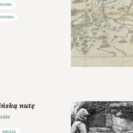
DKOWA
HODNIA
ińską nutę
adze
GRUZJA