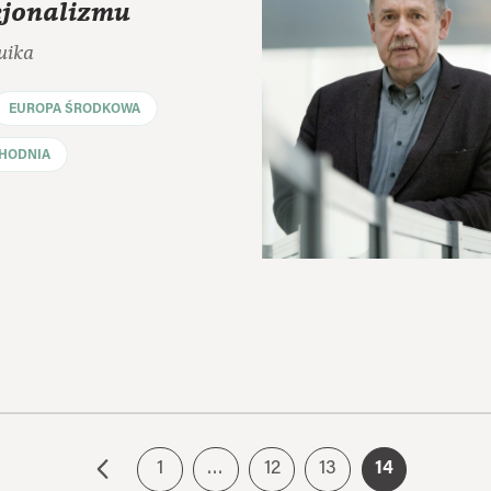
cjonalizmu
uika
EUROPA ŚRODKOWA
HODNIA
1
…
12
13
14