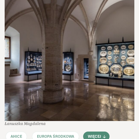
Łanuszka Magdalena
AHICE
EUROPA ŚRODKOWA
WIĘCEJ