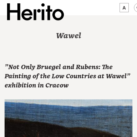
MAGAZINE
Wawel
WORTH A LOOK
ABOUT US
"Not Only Bruegel and Rubens: The
JĘZYK:
EN
Painting of the Low Countries at Wawel"
exhibition in Cracow