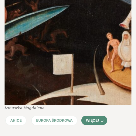
Łanuszka Magdalena
AHICE
EUROPA ŚRODKOWA
WIĘCEJ