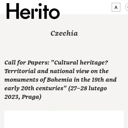
MAGAZYN
Czechia
MAMY NA OKU
O NAS
Call for Papers: "Cultural heritage?
JĘZYK:
PL
Territorial and national view on the
monuments of Bohemia in the 19th and
early 20th centuries" (27–28 lutego
2023, Praga)