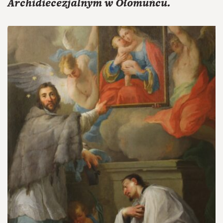
Archidiecezjalnym w Ołomuńcu.