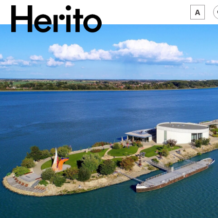
MAGAZYN
MAMY NA OKU
O NAS
JĘZYK:
PL