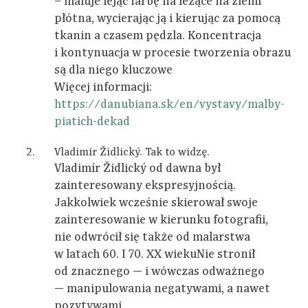
– maluje lejąc farbę na leżące na ziemi
płótna, wycierając ją i kierując za pomocą
tkanin a czasem pędzla. Koncentracja
i kontynuacja w procesie tworzenia obrazu
są dla niego kluczowe
Więcej informacji:
https://danubiana.sk/en/vystavy/malby-
piatich-dekad
Vladimír Židlický. Tak to widzę.
Vladimír Židlický od dawna był
zainteresowany ekspresyjnością.
Jakkolwiek wcześnie skierował swoje
zainteresowanie w kierunku fotografii,
nie odwrócił się także od malarstwa
w latach 60. I 70. XX wiekuNie stronił
od znacznego — i wówczas odważnego
— manipulowania negatywami, a nawet
pozytywami.