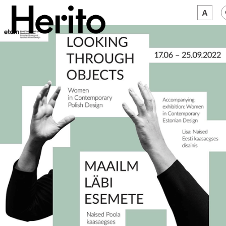
MAGAZYN
MAMY NA OKU
O NAS
JĘZYK:
PL