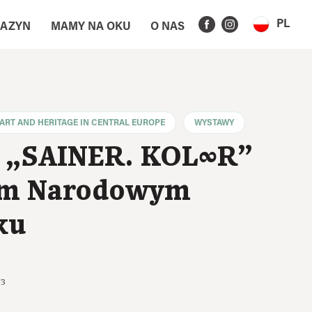
PL
AZYN
MAMY NA OKU
O NAS
ART AND HERITAGE IN CENTRAL EUROPE
WYSTAWY
 „SAINER. KOL∞R”
m Narodowym
ku
23