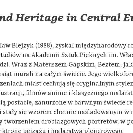
nd Heritage in Central 
sław Blejzyk (1988), zyskał międzynarodowy ro
tudiów na Akademii Sztuk Pięknych im. Wła
dzi. Wraz z Mateuszem Gapskim, Beztem, jak
esiąt murali na całym świecie. Jego wielkof
zeniach miast cechują się oryginalnym style
ilustracji, filmów anime i klasycznego malar
cią postacie, zanurzone w barwnym świecie r
 i stały się wzorem chętnie naśladowanym w 
ny tworzeniem drobiazgowych portretów, w 
 stronę pejzażu i malarstwa plenerowego.