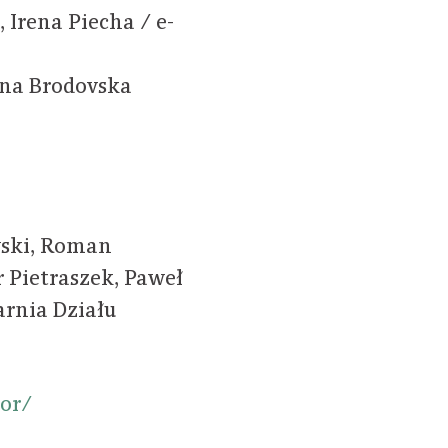
Irena Piecha / e-
yna Brodovska
wski, Roman
 Pietraszek, Paweł
arnia Działu
or/