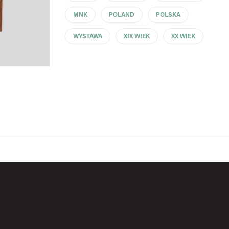
MNK
POLAND
POLSKA
WYSTAWA
XIX WIEK
XX WIEK