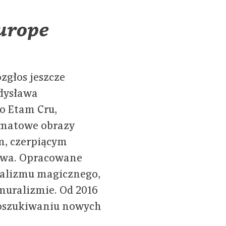
Europe
zgłos jeszcze
dysława
o Etam Cru,
ormatowe obrazy
m, czerpiącym
stwa. Opracowane
ealizmu magicznego,
muralizmie.
Od 2016
poszukiwaniu nowych