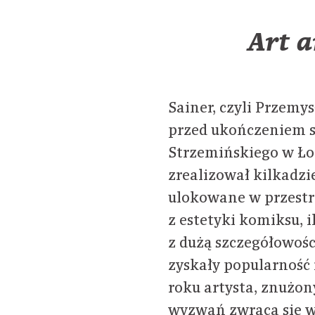
Art a
Sainer, czyli Przemy
przed ukończeniem s
Strzemińskiego w Ło
zrealizował kilkadzi
ulokowane w przestr
z estetyki komiksu, 
z dużą szczegółowoś
zyskały popularność
roku artysta, znużo
wyzwań zwraca się w