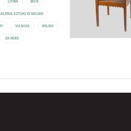
LITWA
MCK
LERIA SZTUKI W WILNIE
HY
VILNIUS
WILNO
XX WIEK