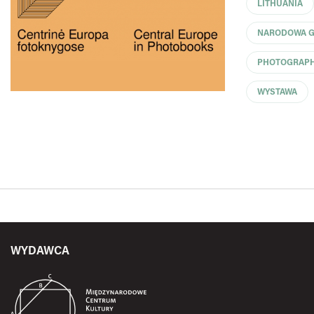
LITHUANIA
NARODOWA GA
PHOTOGRAP
WYSTAWA
WYDAWCA