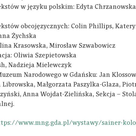
ekstów w języku polskim: Edyta Chrzanowska, 
ekstów obcojęzycznych: Colin Phillips, Kater
Anna Żychska
alina Krasowska, Mirosław Szwabowicz
cja: Oliwia Szepietowska
sh, Nadzieja Mielewczyk
 Muzeum Narodowego w Gdańsku: Jan Klosso
Librowska, Małgorzata Paszylka-Glaza, Piotr
rzyński, Anna Wojdat-Zielińska, Sekcja – Stol
lnej.
ttps://www.mng.gda.pl/wystawy/sainer-kolo