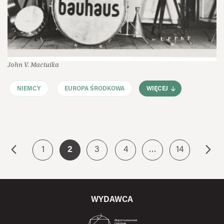
John V. Maciuika
NIEMCY
EUROPA ŚRODKOWA
WIĘCEJ
1
2
3
4
…
14
WYDAWCA