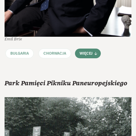
Emil Brix
BUŁGARIA
CHORWACJA
WIĘCEJ
Park Pamięci Pikniku Paneuropejskiego