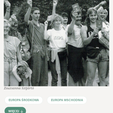
Zsuzsanna Szijártó
EUROPA ŚRODKOWA
EUROPA WSCHODNIA
WIĘCEJ