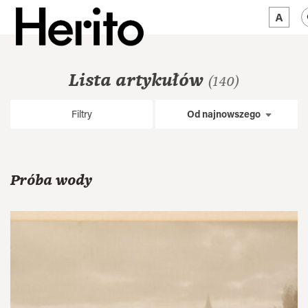
MAGAZYN
Lista artykułów
(140)
MAMY NA OKU
Filtry
Od najnowszego
O NAS
JĘZYK:
PL
Próba wody