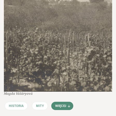
Magda Vášáryová
HISTORIA
MITY
WIĘCEJ