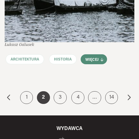
Łukasz Galusek
ARCHITEKTURA
HISTORIA
WIĘCEJ
1
2
3
4
…
14
WYDAWCA