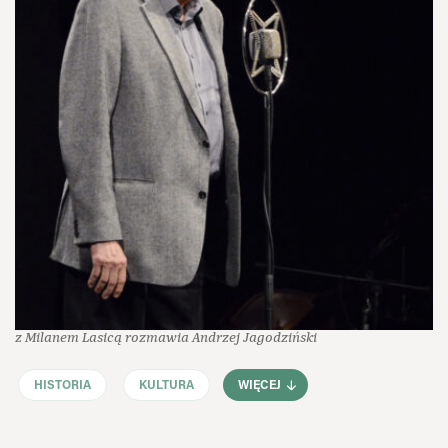
z Milanem Lasicą rozmawia Andrzej Jagodziński
HISTORIA
KULTURA
WIĘCEJ