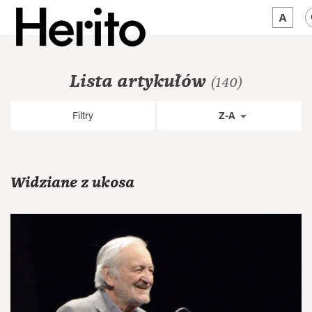
MAGAZYN
Lista artykułów
(140)
MAMY NA OKU
Filtry
Z-A
O NAS
JĘZYK:
PL
Widziane z ukosa