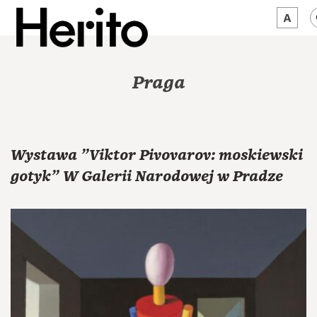
MAGAZYN
Praga
MAMY NA OKU
O NAS
Wystawa "Viktor Pivovarov: moskiewski
JĘZYK:
PL
gotyk" W Galerii Narodowej w Pradze