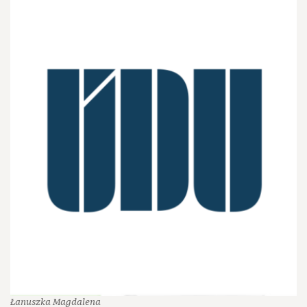
Łanuszka Magdalena