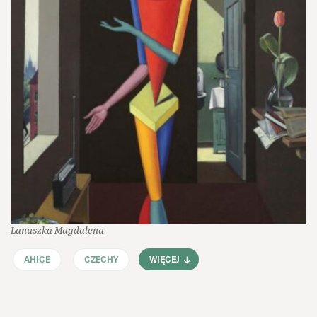
Łanuszka Magdalena
AHICE
CZECHY
WIĘCEJ