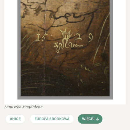
Łanuszka Magdalena
AHICE
EUROPA ŚRODKOWA
WIĘCEJ