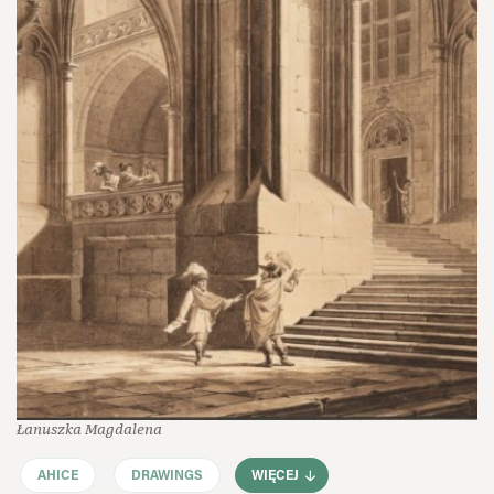
Łanuszka Magdalena
AHICE
DRAWINGS
WIĘCEJ