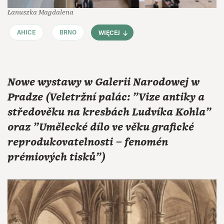
Łanuszka Magdalena
AHICE
BRNO
WIĘCEJ
Nowe wystawy w Galerii Narodowej w
Pradze (Veletržní palác: "Vize antiky a
středověku na kresbách Ludvíka Kohla"
oraz "Umělecké dílo ve věku grafické
reprodukovatelnosti ⁠–⁠ fenomén
prémiových tisků")