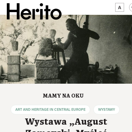
MAGAZYN
MAMY NA OKU
O NAS
JĘZYK:
PL
MAMY NA OKU
ART AND HERITAGE IN CENTRAL EUROPE
WYSTAWY
Wystawa „August