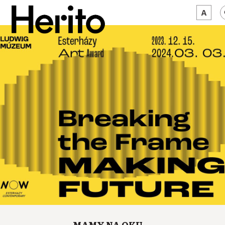
MAGAZYN
MAMY NA OKU
O NAS
JĘZYK:
PL