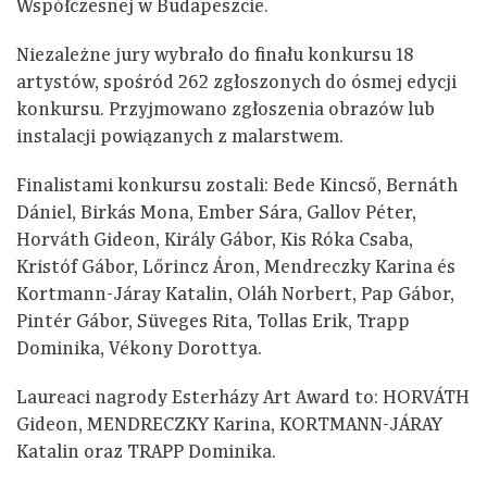
Współczesnej w Budapeszcie.
Niezależne jury wybrało do finału konkursu 18
artystów, spośród 262 zgłoszonych do ósmej edycji
konkursu. Przyjmowano zgłoszenia obrazów lub
instalacji powiązanych z malarstwem.
Finalistami konkursu zostali: Bede Kincső, Bernáth
Dániel, Birkás Mona, Ember Sára, Gallov Péter,
Horváth Gideon, Király Gábor, Kis Róka Csaba,
Kristóf Gábor, Lőrincz Áron, Mendreczky Karina és
Kortmann-Járay Katalin, Oláh Norbert, Pap Gábor,
Pintér Gábor, Süveges Rita, Tollas Erik, Trapp
Dominika, Vékony Dorottya.
Laureaci nagrody Esterházy Art Award to: HORVÁTH
Gideon, MENDRECZKY Karina, KORTMANN-JÁRAY
Katalin oraz TRAPP Dominika.