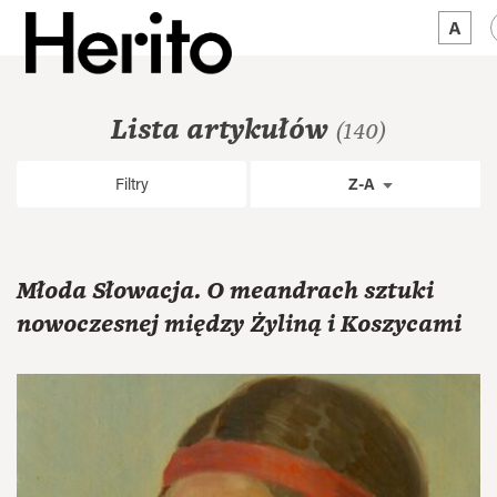
MAGAZYN
Lista artykułów
(140)
MAMY NA OKU
Filtry
Z-A
O NAS
JĘZYK:
PL
Młoda Słowacja. O meandrach sztuki
nowoczesnej między Żyliną i Koszycami