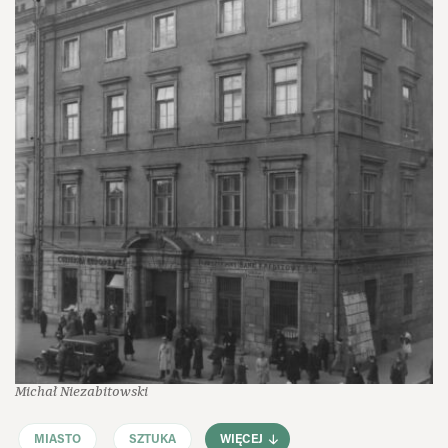
Michał Niezabitowski
MIASTO
SZTUKA
WIĘCEJ