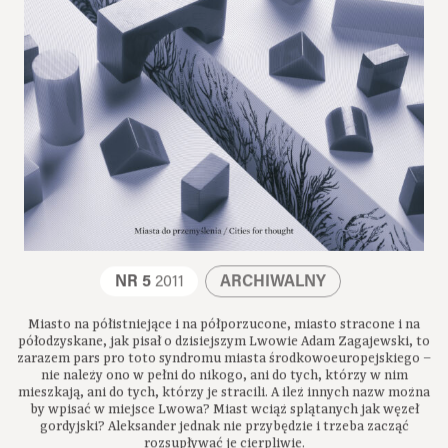
NR 5
2011
ARCHIWALNY
Miasto na półistniejące i na półporzucone, miasto stracone i na
półodzyskane, jak pisał o dzisiejszym Lwowie Adam Zagajewski, to
zarazem pars pro toto syndromu miasta środkowoeuropejskiego –
nie należy ono w pełni do nikogo, ani do tych, którzy w nim
mieszkają, ani do tych, którzy je stracili. A ileż innych nazw można
by wpisać w miejsce Lwowa? Miast wciąż splątanych jak węzeł
gordyjski? Aleksander jednak nie przybędzie i trzeba zacząć
rozsupływać je cierpliwie.