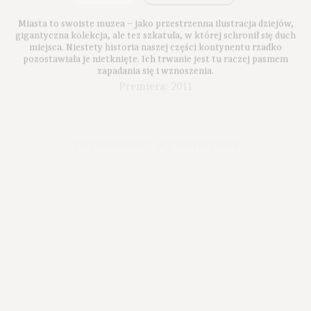
Miasta to swoiste muzea – jako przestrzenna ilustracja dziejów,
gigantyczna kolekcja, ale też szkatuła, w której schronił się duch
miejsca. Niestety historia naszej części kontynentu rzadko
pozostawiała je nietknięte. Ich trwanie jest tu raczej pasmem
zapadania się i wznoszenia.
Premiera: 2011
Tożsamości wyobrażone