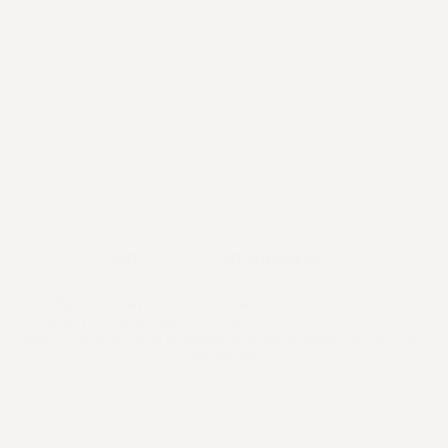
NR 2
2011
ARCHIWALNY
„Wspólnoty wyobrażone”, nazwane tak przez Benedicta
Andersona, ujawniały zasadę tworzenia się narodów przez
zaszczepianie ludziom wyobrażenia o ponadlokalnej wspólnocie,
jaką tworzą.
Premiera: 2011
Symbole i kalki