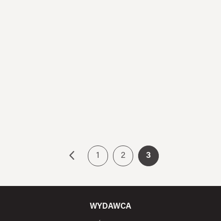
NR 1
2010
ARCHIWALNY
W pierwszym numerze, zatytułowanym Symbole i kalki,
pragniemy „przewietrzyć” i krytycznie spojrzeć na wyobrażenia
związane z ideologiami narodowymi, mity polityczne i ich
przydatność, a także ich rozmaite odzwierciedlenia w sztuce,
architekturze i krajobrazie. Powstałe w ciągu ostatnich dwóch
stuleci niematerialne i materialne dziedzictwo narodowej ideologii
nadal oddziałuje na zbiorową wyobraźnię społeczeństw.
Premiera: 2010
1
2
3
WYDAWCA