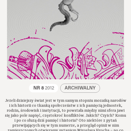
NR 8
2012
ARCHIWALNY
Jeżeli dzisiejszy świat jest w tym samym stopniu mozaiką narodów
i ich historii co tkanką społeczeństw z ich pamięcią jednostek,
rodzin, środowisk i instytucji, to powstała między nimi sfera jawi
się jako pole napięć, częstokroć konfliktów. Jakich? Czyich? Komu
i po co służą dziś pamięć i historia? Oto niektóre z pytań
przewijających się w tym numerze, a przegląd opinii w nim
zamieszczonych otwieramy pytaniem Miroslava Hrocha – po co