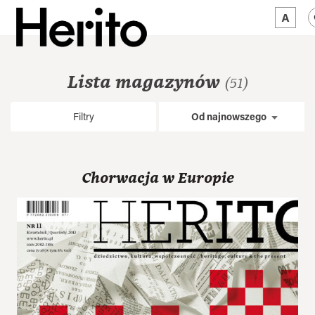
MAGAZYN
Lista magazynów
(51)
MAMY NA OKU
Filtry
Od najnowszego
O NAS
JĘZYK:
PL
Chorwacja w Europie