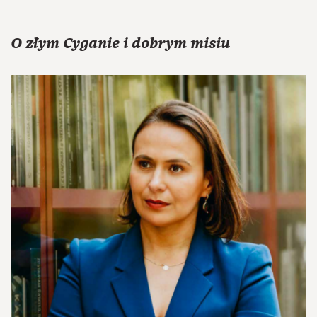
O złym Cyganie i dobrym misiu