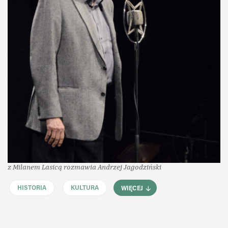
z Milanem Lasicą rozmawia Andrzej Jagodziński
HISTORIA
KULTURA
WIĘCEJ