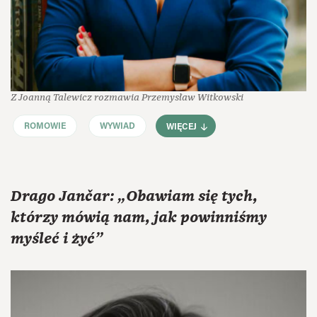
Z Joanną Talewicz rozmawia Przemysław Witkowski
ROMOWIE
WYWIAD
WIĘCEJ
Drago Jančar: „Obawiam się tych,
którzy mówią nam, jak powinniśmy
myśleć i żyć”