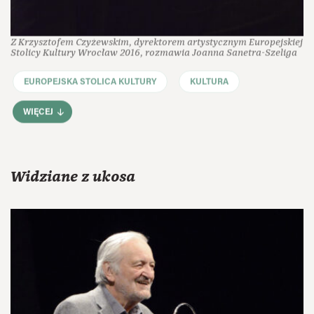
Z Krzysztofem Czyżewskim, dyrektorem artystycznym Europejskiej
Stolicy Kultury Wrocław 2016, rozmawia Joanna Sanetra-Szeliga
EUROPEJSKA STOLICA KULTURY
KULTURA
WIĘCEJ
Widziane z ukosa