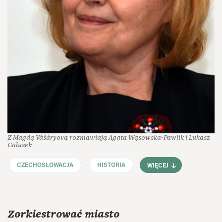
Z Magdą Vášáryovą rozmawiają Agata Wąsowska-Pawlik i Łukasz
Galusek
CZECHOSŁOWACJA
HISTORIA
WIĘCEJ
Zorkiestrować miasto