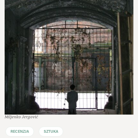
Miljenko Jergović
RECENZJA
SZTUKA