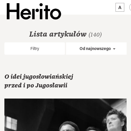
MAGAZYN
Lista artykułów
(140)
MAMY NA OKU
Filtry
Od najnowszego
O NAS
JĘZYK:
PL
O idei jugosłowiańskiej
przed i po Jugosławii