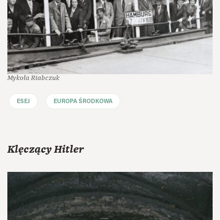
Mykoła Riabczuk
ESEJ
EUROPA ŚRODKOWA
Klęczący Hitler