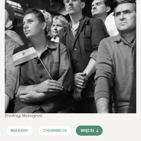
Predrag Matvejević
BAŁKANY
CHORWACJA
WIĘCEJ