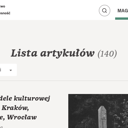
A
A
MAG
A
Lista artykułów
(140)
i
dele kulturowej
: Kraków,
e, Wrocław
ka