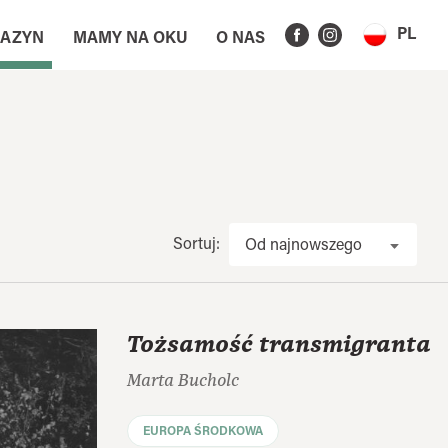
PL
AZYN
MAMY NA OKU
O NAS
Sortuj:
Od najnowszego
Tożsamość transmigranta
Marta Bucholc
EUROPA ŚRODKOWA