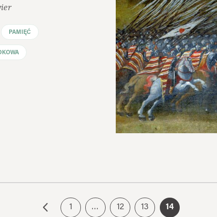
ier
PAMIĘĆ
DKOWA
1
…
12
13
14