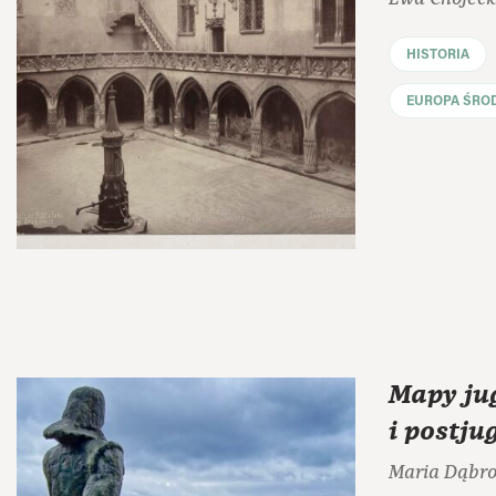
HISTORIA
EUROPA ŚRO
Mapy ju
i postju
Maria Dąbr