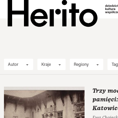
Autor
Kraje
Regiony
Tag
Trzy mo
pamięci
Katowic
Ewa Chojec