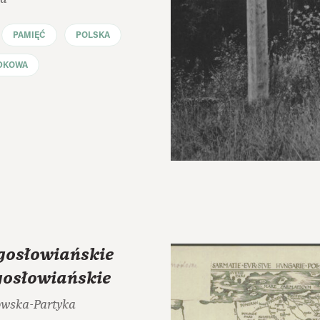
PAMIĘĆ
POLSKA
DKOWA
gosłowiańskie
gosłowiańskie
owska-Partyka