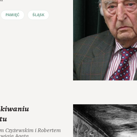
PAMIĘĆ
ŚLĄSK
kiwaniu
tu
em Czyżewskim i Robertem
wiają Agata