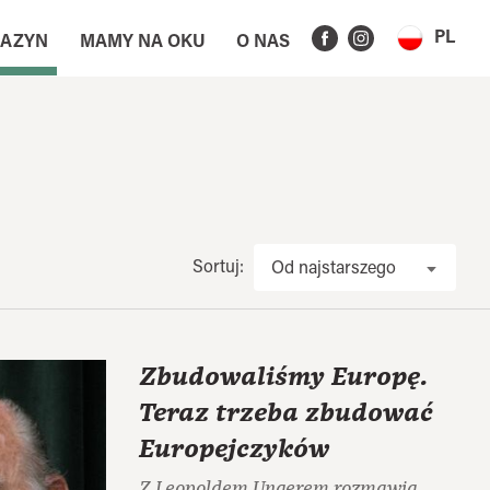
PL
AZYN
MAMY NA OKU
O NAS
Sortuj:
Od najstarszego
Zbudowaliśmy Europę.
Teraz trzeba zbudować
Europejczyków
Z Leopoldem Ungerem rozmawia