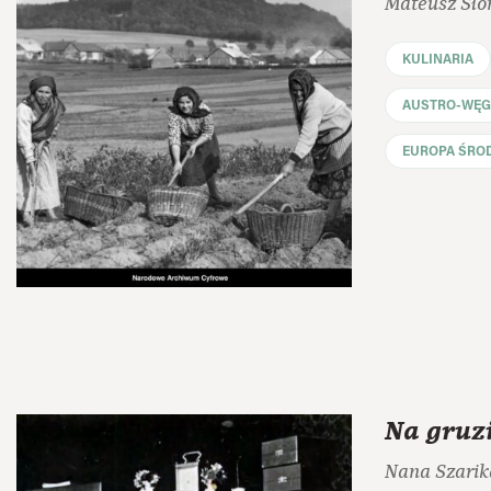
Mateusz Sło
KULINARIA
AUSTRO-WĘG
EUROPA ŚRO
Na gruz
Nana Szarik