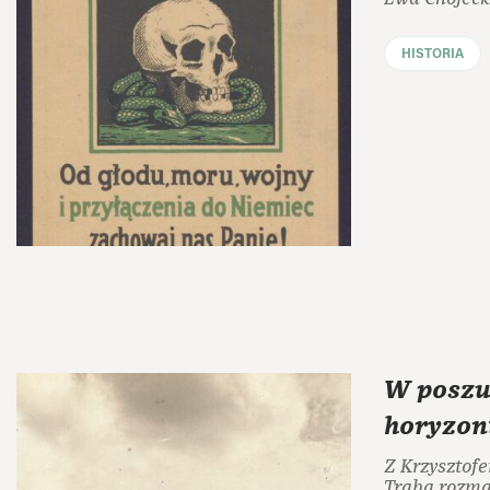
HISTORIA
W poszu
horyzon
Z Krzysztof
Trabą rozma