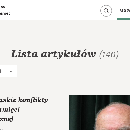
A
A
MAG
A
Lista artykułów
(140)
i
skie konflikty
amięci
znej
ka