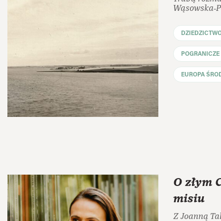
Wąsowska‑Pa
DZIEDZICTW
POGRANICZE
EUROPA ŚRO
O złym 
misiu
Z Joanną Ta