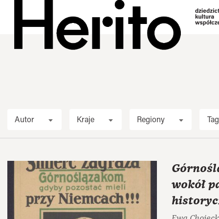
Autor
Kraje
Regiony
Tag
Górnoślą
wokół p
historyc
Ewa Chojec