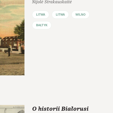
Nijolė Strakauskaitė
LITWA
LITWA
WILNO
BAŁTYK
O historii Białorusi