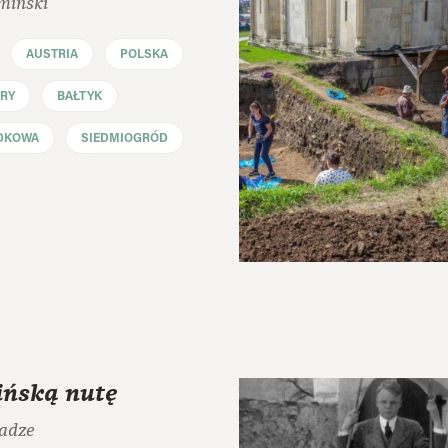
miński
AUSTRIA
POLSKA
RY
BAŁTYK
DKOWA
SIEDMIOGRÓD
ińską nutę
adze