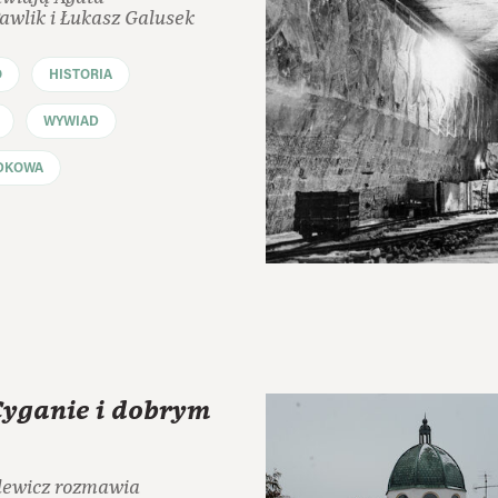
wlik i Łukasz Galusek
O
HISTORIA
WYWIAD
DKOWA
Cyganie i dobrym
lewicz rozmawia