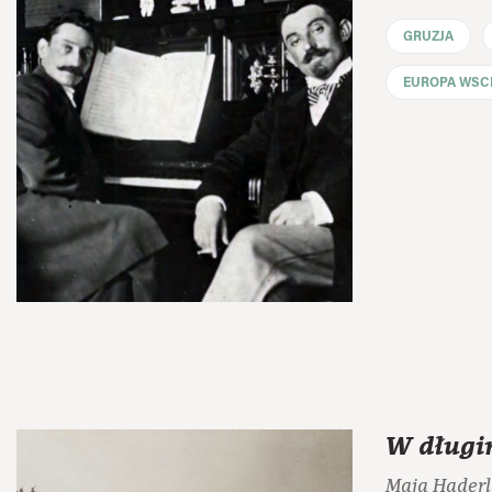
GRUZJA
EUROPA WSC
W długi
Maja Hader