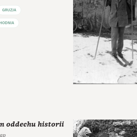
GRUZJA
HODNIA
m oddechu historii
lap