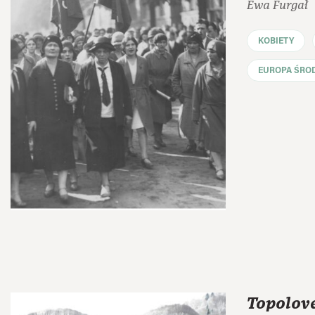
Ewa Furgał
KOBIETY
EUROPA ŚRO
Topolov